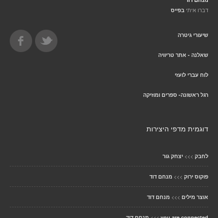
דברו איתי
בפייס
שיעורי גיטרה
שאלנה - אתר טריוויה
לוח עברי לועזי
רגל ראשונה- ספרים ומוזיקה
דוגמית מדפי היצירות
>>>
לחבק
יצחק גור
>>>
פוקוס ירוק
מנחם דוד
>>>
אוצר מילים
מנחם דוד
>>>
you are connected
מנחם דוד