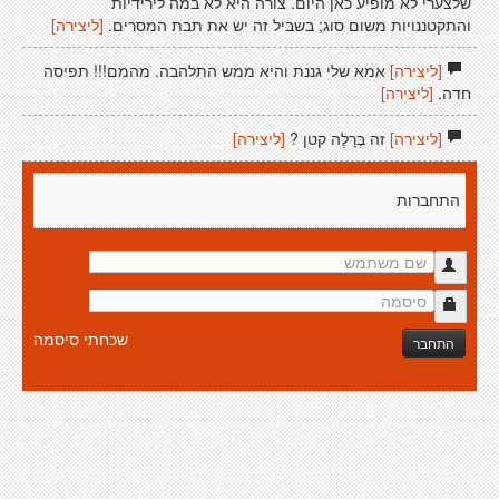
שלצערי לא מופיע כאן היום. צורה היא לא במה לירידיות
והתקטננויות משום סוג; בשביל זה יש את תבת המסרים.
[ליצירה]
[ליצירה]
אמא שלי גננת והיא ממש התלהבה. מהמם!!! תפיסה
חדה.
[ליצירה]
[ליצירה]
זה בֶּרָלֶה קטן ?
[ליצירה]
התחברות
שכחתי סיסמה
התחבר