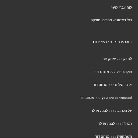
לוח עברי לועזי
רגל ראשונה- ספרים ומוזיקה
דוגמית מדפי היצירות
>>>
לחבק
יצחק גור
>>>
פוקוס ירוק
מנחם דוד
>>>
אוצר מילים
מנחם דוד
>>>
you are connected
מנחם דוד
>>>
על הכתיבה
לבנה אדלר
>>>
תפילה
לבנה אדלר
>>>
השתחוויה
מנחם דוד