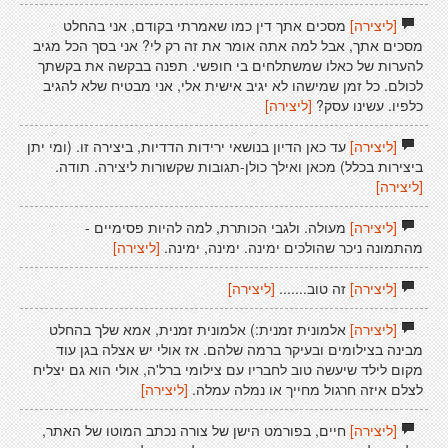
[ליצירה]
מסכים אתך דין כמו שאמרתי בקודם, אני בהחלט
מסכים אתך, אבל למה אתה אומר את זה רק לי? אני בסך הכל מגיב
להערות של כאלו שמשתלחים בי חופשי. תפנה בבקשה את בקשתך
לכולם. כל זמן שמישהו לא יגיב אישית אלי, אני מבטיח שלא להגיב
כלפיו. עשינו עסק?
[ליצירה]
[ליצירה]
עד כאן הדיון בנושאי ירידות הדדיות, ביצירה זו. (ומי יתן
ביצירות בכלל) מכאן ואילך כולן-תגובות שקשורות ליצירה. תודה.
[ליצירה]
[ליצירה]
מעולה. ולגבי הכותרת, למה להיות פסימיים -
מהתמונה ניכר שהולכים ימינה. ימינה, ימינה.
[ליצירה]
[ליצירה]
זה טוב.......
[ליצירה]
[ליצירה]
אלמונית זמנית:) אלמונית זמנית, אמא שלך בהחלט
מבינה בצילומים ובעיקר ברמה שלהם. אז אולי יש אצלה בגן עוד
מקום לילד שיעשה טוב לחבריו עם צילומי ברל'ה, אולי הוא גם יצליח
לצלם איזה חרגול מחייך או נמלה עמלה.
[ליצירה]
[ליצירה]
חיים, בפורמט הישן של צורה נכתב המוטו של האתר,