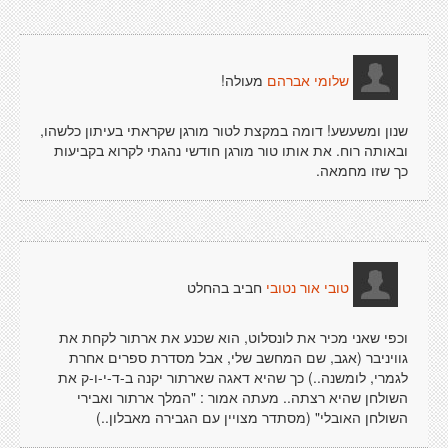
מעולה!
שלומי אברהם
שנון ומשעשע! דומה במקצת לטור מורגן שקראתי בעיתון כלשהו,
ובאותה רוח. את אותו טור מורגן חודשי נהגתי לקרוא בקביעות
כך שזו מחמאה.
חביב בהחלט
טובי אור נטובי
וכפי שאני מכיר את לונסלוט, הוא שכנע את ארתור לקחת את
גוויניבר (אגב, שם המחשב שלי, אבל מסדרת ספרים אחרת
לגמרי, לומשנה..) כך שהיא דאגה שארתור יקנה ב-ד-י-ו-ק את
השולחן שהיא רצתה.. מעתה אמור : "המלך ארתור ואבירי
השולחן האובלי" (מסתדר מצויין עם הגבירה מאבלון..)