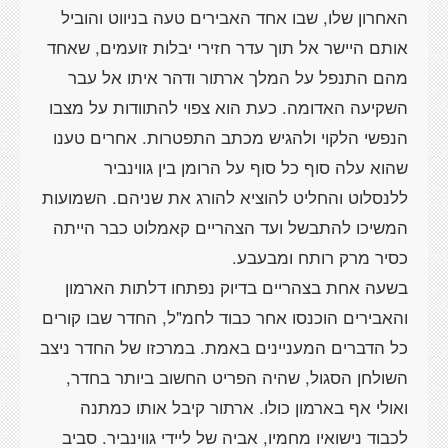
האחרון שלו, שבו אחד האבירים טעה בניווט והוביל
אותם היישר אל תוך עדר חזירי יבלות זועמים, שאחד
מהם התנפל על המלך ארתור ודהר איתו אל עבר
השקיעה האדומה. כעת הוא צפוי להתוודות על מצבו
הנפשי הלקוי ולהגיש מכתב התפטרות. אחרים טענו
שהוא עלה סוף כל סוף על הרומן בין גווינביר
ללנסלוט והחליט להוציא להורג את שניהם. השמועות
המשיכו להתבשל ועד הצהריים קאמלוט כבר הייתה
בשעה אחת בצהריים בדיוק נפתחו דלתות הארמון
והאבירים הוכנסו אחר כבוד לחמ"ל, החדר שבו קורים
כל הדברים המעניינים באמת. במרכזו של החדר ניצב
השולחן הסגול, שהיה הפריט החשוב ביותר בחדר,
ואולי אף בארמון כולו. ארתור קיבל אותו כמתנה
לכבוד נישואיו מחמיו, אביה של ליידי גווינביר. סביב