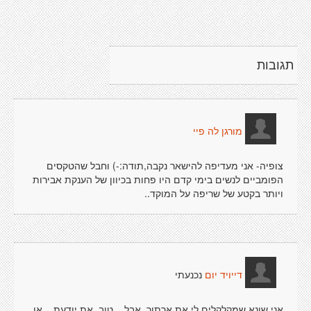
תגובות
מורגן לה פיי
צופיה- אני מעדיפה להישאר נקבה,תודה:-) וחבל שהטקסים
הפומביים לנשים בימי קדם היו פחות בכיוון של הענקת אבירות
ויותר בקטע של שריפה על המוקד..
נכנעתי
דייויד יום
אני שונא שמקלקלים לי את ארתור, אבל... טוב, את יודעת... או,