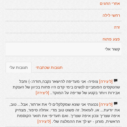
אחרי החגים
רחשי לילה
זרה
פצע פתוח
קשור אלי
תגובות שכתבתי
תגובות עלי
[ליצירה]
צופיה- אני מעדיפה להישאר נקבה,תודה:-) וחבל
שהטקסים הפומביים לנשים בימי קדם היו פחות בכיוון של הענקת
אבירות ויותר בקטע של שריפה על המוקד..
[ליצירה]
[ליצירה]
נכנעתי אני שונא שמקלקלים לי את ארתור, אבל... טוב,
את יודעת... או, לעזאזל. זה פשוט טוב מדי. אחלה סיפור, מצחיק
איפה שצריך ונכון איפה שצריך. ואם תעדיפי את תואר הקוסמת
הראשית, מורגן - יש לך את ההמלצה שלי.
[ליצירה]