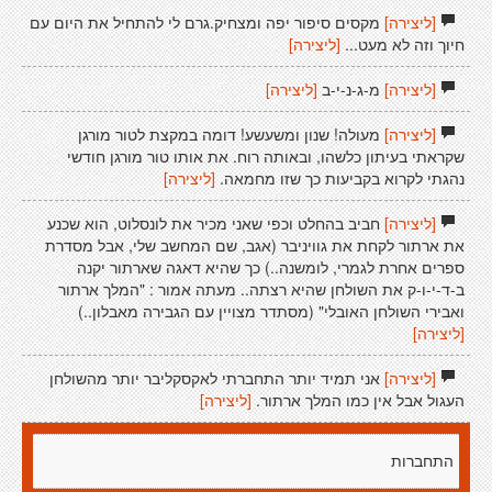
[ליצירה]
מקסים סיפור יפה ומצחיק.גרם לי להתחיל את היום עם
חיוך וזה לא מעט...
[ליצירה]
[ליצירה]
מ-ג-נ-י-ב
[ליצירה]
[ליצירה]
מעולה! שנון ומשעשע! דומה במקצת לטור מורגן
שקראתי בעיתון כלשהו, ובאותה רוח. את אותו טור מורגן חודשי
נהגתי לקרוא בקביעות כך שזו מחמאה.
[ליצירה]
[ליצירה]
חביב בהחלט וכפי שאני מכיר את לונסלוט, הוא שכנע
את ארתור לקחת את גוויניבר (אגב, שם המחשב שלי, אבל מסדרת
ספרים אחרת לגמרי, לומשנה..) כך שהיא דאגה שארתור יקנה
ב-ד-י-ו-ק את השולחן שהיא רצתה.. מעתה אמור : "המלך ארתור
ואבירי השולחן האובלי" (מסתדר מצויין עם הגבירה מאבלון..)
[ליצירה]
[ליצירה]
אני תמיד יותר התחברתי לאקסקליבר יותר מהשולחן
העגול אבל אין כמו המלך ארתור.
[ליצירה]
התחברות