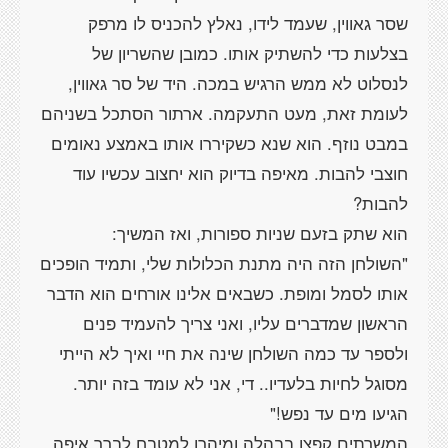
שסר גאווין, שעמד לידו, נאלץ להכניס לו מרפק
בצלעות כדי להשתיק אותו. כמובן שהשריון של
לנסלוט לא ממש הרגיש במכה. היד של סר גאווין,
לעומת זאת, מעט התעקמה. ארתור הסתכל בשניהם
במבט נוזף. הוא שנא כשקיררו אותו באמצע נאומים
חוצבי להבות. מאיפה בדיוק הוא יחצוב עכשיו עוד
"השולחן הזה היה מתנת הכלולות שלי, ותמיד הופכים
אותו לסמל ומופת. כשבאים אלינו אורחים הוא הדבר
הראשון שמדברים עליו, ואני צריך להעמיד פנים
ולספר עד כמה השולחן שינה את חיי ואיך לא הייתי
מסוגל לחיות בלעדיו.. די, אני לא עומד בזה יותר.
המשרתים קפצו בבהלה ומיהרו למטבח לברר איפה