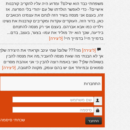
משפחתי כבד הוא שילם? ומדוע היה עליו להקריב קורבנות
אישיים?- כדי לאפשר הולדתו של עם יהודי בלי הפרעה. אז
זהו, בעצם אני מנסה בשיר הזה לנחם את עצמינו הכואבים
כאן, בדור הזה, העוקדים עקדות ומקריבים קורבנות את נשינו
וילדינו כמו אבא אברהם. בעצם אני רק מנסה להתנחם
בידיעה, שכך הוא ית' מוליד את עמו- בצער, בעצב, בדם...
בדמייך חיי! בדמייך חיי!
[ליצירה]
[ליצירה]
מה??? שלום! שמי עינב וקראתי את היצירה שלך
אך לא הבנתי מה שאת מנסה להעביר,מה את מנסה להבין
בשאלות שלך? ואני באמת רוצה להבין כי אני אוהבת מסרים
סמואים ובמיוחד אם יש בהם עומק, מקווה לתגובה,
[ליצירה]
התחברות
שכחתי סיסמה
התחבר