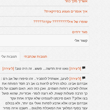
אשריך מלך כוזר
איך אומרים געגוע בפיזיקאית?
שופרו של איל???????? עקדה?????
מגד ירחים
קשור אלי
תגובות שכתבתי
תגובות עלי
[ליצירה]
וואוו זוית חדשה... פשש.. זה היה טוב!
[ליצירה]
[ליצירה]
לעינב, אשתדל להסביר.. זהו סיפורו של אב-רם :
אברהם אבינו. כולנו רגילים לראות בו אב רב חסד הפותח את
אוהלו לארבע רוחות השמים. ואכן כזה הוא. האם חשבנו על כל
כך הרבה פעולות קשות, לא רוצה לומר- אכזריות, שהוא פועל
בצו אלוק'? האם סיכמנו לעצמינו שלא עקדה אחת עקד
אברהם אבינו אלא ארבע לפחות ואולי גם יותר, ולא בכולם
עצר בסוף המלאך את המאכלת מלנגוס... חשבנו איזה מחיר