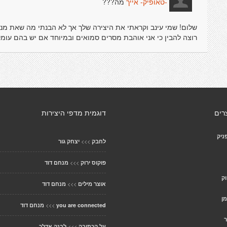
מה???
-טאופיק- אייך
שלום! שמי עינב וקראתי את היצירה שלך אך לא הבנתי מה שאת מנ
רוצה להבין כי אני אוהבת מסרים סמואים ובמיוחד אם יש בהם עומק
רים
דוגמית מדפי היצירות
ניק
>>>
לחבק
יצחק גור
>>>
פוקוס ירוק
מנחם דוד
ק
>>>
אוצר מילים
מנחם דוד
מן
>>>
you are connected
מנחם דוד
ר
>>>
על הכתיבה
לבנה אדלר