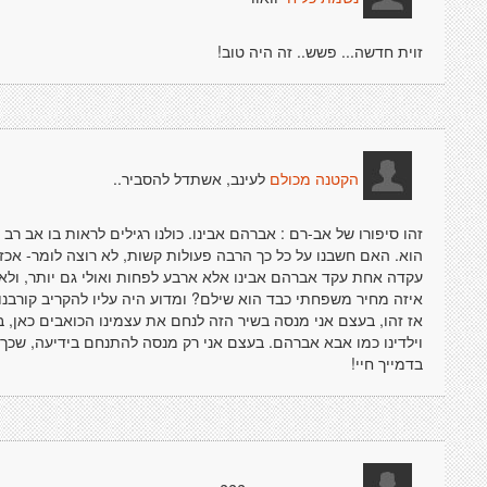
זוית חדשה... פשש.. זה היה טוב!
לעינב, אשתדל להסביר..
הקטנה מכולם
זהו סיפורו של אב-רם : אברהם אבינו. כולנו רגילים לראות בו אב ר
הוא. האם חשבנו על כל כך הרבה פעולות קשות, לא רוצה לומר- אכזר
עקדה אחת עקד אברהם אבינו אלא ארבע לפחות ואולי גם יותר, ולא
איזה מחיר משפחתי כבד הוא שילם? ומדוע היה עליו להקריב קורבנו
אז זהו, בעצם אני מנסה בשיר הזה לנחם את עצמינו הכואבים כאן, ב
וילדינו כמו אבא אברהם. בעצם אני רק מנסה להתנחם בידיעה, שכך הו
בדמייך חיי!