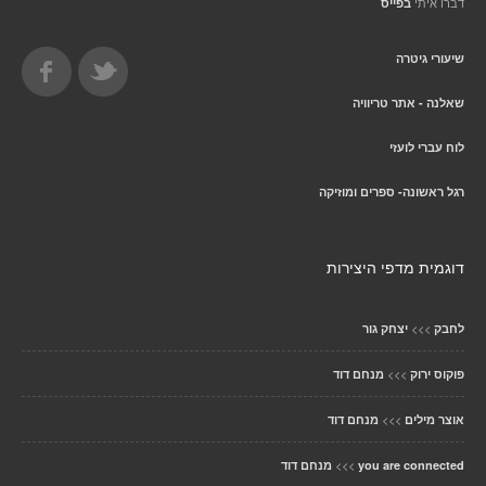
דברו איתי
בפייס
שיעורי גיטרה
שאלנה - אתר טריוויה
לוח עברי לועזי
רגל ראשונה- ספרים ומוזיקה
דוגמית מדפי היצירות
>>>
לחבק
יצחק גור
>>>
פוקוס ירוק
מנחם דוד
>>>
אוצר מילים
מנחם דוד
>>>
you are connected
מנחם דוד