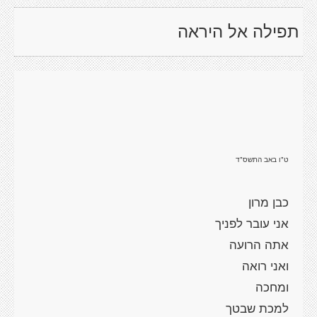
תפילה אל היראה
ט"ו באב התשס"ד