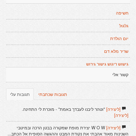
חשיפה
גלגול
יום הולדת
שריר מלא דם
גישוש ריגוש גישור גירוש
קשור אלי
תגובות שכתבתי
תגובות עלי
[ליצירה]
"וטהר ליבנו לעבדך באמת" - מוכרת לי התחינה.
[ליצירה]
[ליצירה]
W O W יצירת מופת שמקורה בבטן הרכה ובמיטבי
השנינות מאוד אהבתי את נקודת המבט וההגשה הסופית אל הכתב...