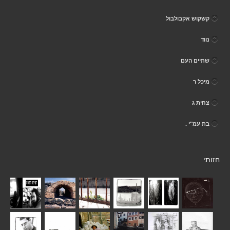
קשקוש אקבולבול
נווד
שתיים העם
מיכל ר
צחית ג
בת עמ"י .
חזותי