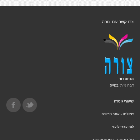
צרו קשר עם צורה
מנחם דוד
דברו איתי
בפייס
שיעורי גיטרה
שאלנה - אתר טריוויה
לוח עברי לועזי
רגל ראשונה- ספרים ומוזיקה