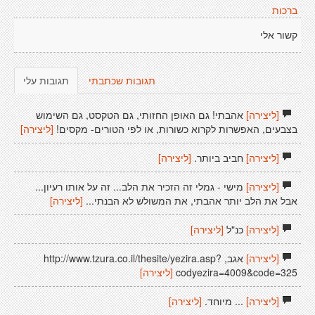
ברכות
קשור אלי
תגובות שכתבתי
תגובות עלי
[ליצירה]
אהבתי! גם האופן החזותי, גם הטקסט, גם השימוש
בצבעים, האפשרות לקרוא כשורות, או לפי הטורים- מקסים!
[ליצירה]
[ליצירה]
חביב ביותר.
[ליצירה]
[ליצירה]
מישי - גמלי זה הזכיר את הלב... זה על אותו רעיון...
אבל את הלב יותר אהבתי, את המשולש לא הבנתי...
[ליצירה]
[ליצירה]
כנ"ל
[ליצירה]
[ליצירה]
אגב, http://www.tzura.co.il/thesite/yezira.asp?
codyezira=4009&code=325
[ליצירה]
[ליצירה]
... מיוחד.
[ליצירה]