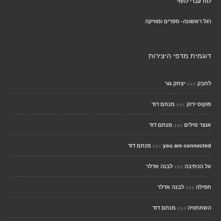
לוח עברי לועזי
רגל ראשונה- ספרים ומוזיקה
דוגמית מדפי היצירות
>>>
לחבק
יצחק גור
>>>
פוקוס ירוק
מנחם דוד
>>>
אוצר מילים
מנחם דוד
>>>
you are connected
מנחם דוד
>>>
על הכתיבה
לבנה אדלר
>>>
תפילה
לבנה אדלר
>>>
השתחוויה
מנחם דוד