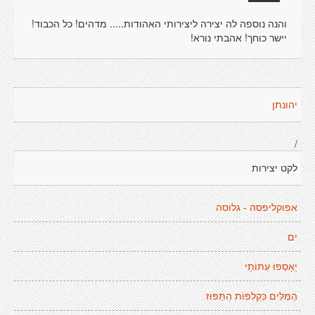
והנה נוספה לה יצירה ליצירותי האהודות..... מדהים! כל הכבוד!
יישר כוחך! אהבתי נורא!
יהונתן
/
לקט יצירות
אפוקליפסה - גלוסה
ים
יֵאָסְפוּ עִתּוֹתַי
הַמִּלִּים כִּקְלִפּוֹת הַתַּפּוּז