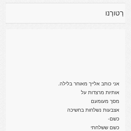
רְטורְנו