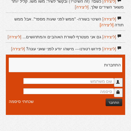
[ליצירה]
כשם? (זה השינוי?) ובקשר לשיר: משו משו. קליל יותר
משאר השירים שלך.
[ליצירה]
[ליצירה]
השינוי בשורה- "ממש לפני שעות מספר". אבל ממש
תודה
[ליצירה]
[ליצירה]
גם אני מצטרף לשורת האוהבים והמתרגשים...
[ליצירה]
[ליצירה]
פירוש רטורנו--- מישהו יודע לפני שאני עונה?
[ליצירה]
התחברות
שכחתי סיסמה
התחבר