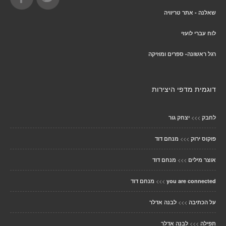
שאלנה - אתר טריוויה
לוח עברי לועזי
רגל ראשונה- ספרים ומוזיקה
דוגמית מדפי היצירות
>>>
לחבק
יצחק גור
>>>
פוקוס ירוק
מנחם דוד
>>>
אוצר מילים
מנחם דוד
>>>
you are connected
מנחם דוד
>>>
על הכתיבה
לבנה אדלר
>>>
תפילה
לבנה אדלר