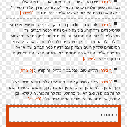
[ליצירה]
יש כמה רעיונות יפים מאוד. אני כבר רואה אילו
מטבעות לשון הולכים לצאת מכאן - "לרקוד כל הדרך אל התוספתן",
"נחצה את בקרת האיכות כשנגיע אליה", "הי, מגניב".
[ליצירה]
[ליצירה]
precious peanuts היי מרק זה אני שי, אניוואי אני חושב
שהסיפורים שלך קורעים מצחוק אני נתתי לכמה חברים שלי
מהרצליה לקרוא והם מתו על זה. אל תתייחס לביקורת של מי שמעליי
:"בלה בלה הסיפורים שלך טיפשיים בלה בלה יאדה יאדה". לדעתי
הסיפורים שלך קורעים מצחוק וגם לדעת כמה חברים שלי אז אל
תתייחס אליה, הם לא מטומטמים כמו שאתה חושב הם מצחיקים
בטרוף ביי שי.
[ליצירה]
[ליצירה]
תרגיש טוב. אבל בכ"ז, כרגיל, זה קורע (:
[ליצירה]
[ליצירה]
שי, יא מצחיק אחד, מטופש זה לאו דווקא משהו רע (:
ואף ההפך. (לא ההפך מזה, ההפך מזה. נו, כן.) נונסנס=שטויות=אמור
להיות מטופש, ואם לא, אז בהחלט יכול להיות כזה. היי, שלא יובן
אחרת, אני מתה על הסיפורים המטופשים שלך.
[ליצירה]
התחברות