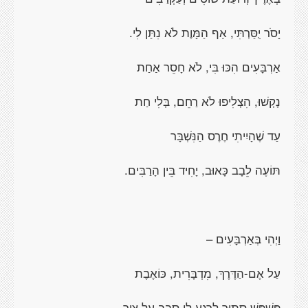
יָסֹר יֻסַּרְתִּי, אַף הַמָּוֶת לֹא נִתַּן לִי.
אַרְבָּעִים הִכּוּ בִּי, לֹא חָסֵר אַחַת
נָקְשׁוּ, הִצְלִיפוּ לֹא רַחֵם, בְּלִי חַת
עַד שֶׁהָיִיתִי חֶרֶס הַנִּשְׁבָּר
תּוֹעֶה לֵבָב כָּאוּב, יָחִיד בֵּין הָרַבִּים.
וַיְהִי בְּאַרְבָּעִים –
עַל אֶם-הַדֶּרֶךְ, מִדְבָּרִית, כּוֹאֶבֶת
פִּשְׁפָּשׁ סָתוּר לְרֶגַע לִי סָבַב עַל צִיר