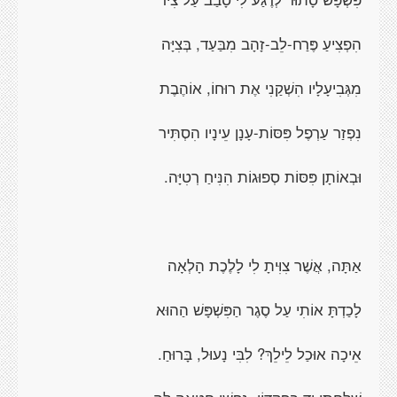
הִפְצִיעַ פֶּרַח-לֵב-זָהָב מִבַּעַד, בְּצִיָּה
מִגְּבִיעָלָיו הִשְׁקַנִי אֶת רוּחוֹ, אוֹהֶבֶת
נִפְזַר עַרְפֶל פִּסּוֹת-עָנָן עֵינָיו הִסְתִּיר
וּבְאוֹתָן פִּסּוֹת סְפוּגוֹת הִנִּיחַ רְטִיָּה.
אַתָּה, אֲשֶׁר צִוִּיתָ לִי לָלֶכֶת הָלְאָה
לָכַדְתָּ אוֹתִי עַל סֶגֶר הַפִּשְׁפָּשׁ הַהוּא
אֵיכָה אוּכַל לֵילֵךְ? לִבִּי נָעוּל, בָּרוּחַ.