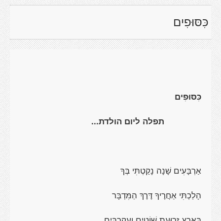
כִּסּוּפִים
כִּסּוּפִים
תפלה ליום הולדת...
אַרְבָּעִים שָׁנָה נָקַטְתִּי בְּךָ
הָלַכְתִּי אַחֲרֶיךָ דֶּרֶךְ הַמִּדְבָּר
בְּאֶרֶץ זְרוּעַת שׁוֹטִים וְעַקְרַבִּים