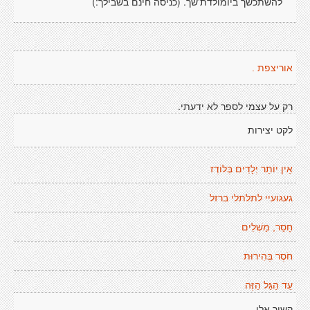
להשתכשך ביומולדת'שך. (כניסה חינם בשבילך:)
אוריצפת .
רק על עצמי לספר לא ידעתי.
לקט יצירות
אֵין יוֹתֵר יְלָדִים בְּלוֹדְז
געגועיי לתלתלי ברזל
חָסֵר, מַשְׁלִים
חֹסֶר בְּהִירוּת
עֵד הַגַּל הַזֶּה
קשור אלי