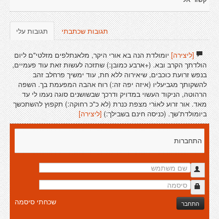
תגובות שכתבתי
תגובות עלי
[ליצירה]
יומולדת הנה בא אורי היקר, מלאנתלפים מזלטי"ם ליום
הולדתך הקרב ובא. (+ארבע כמובן:) שתזכה לעשות זאת עוד פעמיים,
בנפש זרועת כוכבים, שיאירוה ללא חת, עוד ימשיך פרחלב זהב
להשקותך מגביעליו (איזה יפה זה:) רוח אהבה המפעמת בך. השפה
הרהוטה, הניקוד העשוי במדויק ודרכך שבשושנים סוגה נעמו לי עד
מאד. אור זרוע לאוֹרי מצפת כּנרת (לא כ"כ רחוקה:) תקפוץ להשתכשך
ביומולדת'שך. (כניסה חינם בשבילך:)
[ליצירה]
התחברות
שכחתי סיסמה
התחבר