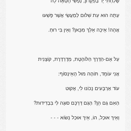
שָׁלַחְתִּי יָד בַּפִּקָּדוֹן, נַפְשִׁי חָטְאָה לָהּ
עַתָּה הוּא עֵת שִׁלּוּם לְמַעֲשַׂי אֲשֶׁר פָּשְׁעוּ
אֲהָה! אֵיכָה אֵלֵךְ מִכָּאן? וְאֵין בִּי רוּחַ.
עַל אֶם-הַדֶּרֶךְ הַלּוֹהֶטֶת, מְדֻרְדֶּרֶת, קוֹצָנִית
אֲנִי עוֹמֵד, תּוֹהֶה מוּל הָאֵינְסוֹף:
עוֹד אַרְבָּעִים נָכוֹנוּ לִי, אָקוּט
הַאִם גַּם הֵן? הַגַּם דַּרְכָּם סוּגָה לִי בִּבְדִידוּת?
וְאֵיךְ אוּכַל, הוֹ, אֵיךְ אוּכַל נְשׂוֹא - - -