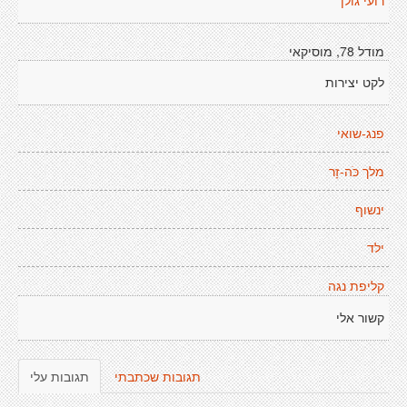
רועי גולן
מודל 78, מוסיקאי
לקט יצירות
פנג-שואי
מלך כֹּה-זָר
ינשוף
ילד
קליפת נגה
קשור אלי
תגובות שכתבתי
תגובות עלי