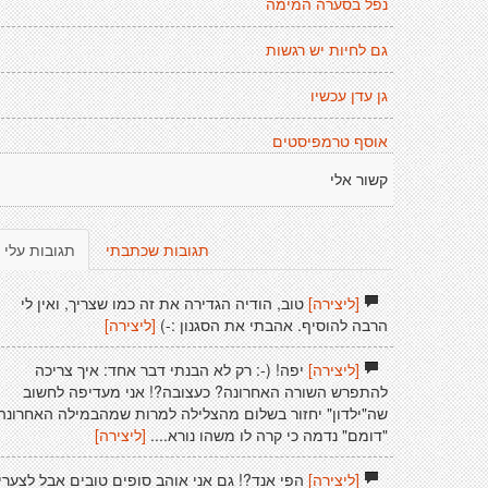
נפל בסערה המימה
גם לחיות יש רגשות
גן עדן עכשיו
אוסף טרמפיסטים
קשור אלי
תגובות שכתבתי
תגובות עלי
[ליצירה]
טוב, הודיה הגדירה את זה כמו שצריך, ואין לי
הרבה להוסיף. אהבתי את הסגנון :-)
[ליצירה]
[ליצירה]
יפה! (-: רק לא הבנתי דבר אחד: איך צריכה
להתפרש השורה האחרונה? כעצובה?! אני מעדיפה לחשוב
שה"ילדון" יחזור בשלום מהצלילה למרות שמהבמילה האחרונה
"דומם" נדמה כי קרה לו משהו נורא....
[ליצירה]
[ליצירה]
הפי אנד?! גם אני אוהב סופים טובים אבל לצערי