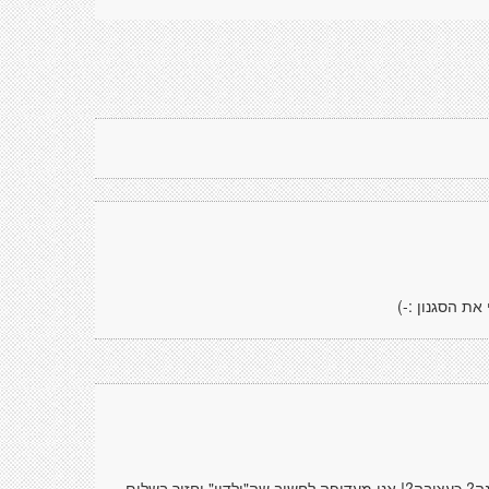
את הסגנון :-)
ה? כעצובה?! אני מעדיפה לחשוב שה"ילדון" יחזור בשלום