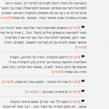
המציאות לא תמיד דומה לסרטים הוליוודיים. כוונתי היתה
למסיבות חוף עם מוסיקה מונוטונית(טראנס?) שבה בני הנוער
שיכורים לא מיין אך גם לא משמחה.והמקרה הטראגי האחרון
שאירע במסיבה שכזו מתואר בשיר. מצטער. חג שמח!
[ליצירה]
[ליצירה]
המשחק ששיחקת בשיר של נעמי שמר הניגוד בין
השיר למציאות והמשחק מילים (הקול- הכל...) מעידים על שיר
יוצא- דופן, שאפשר לגלות עליו עוד בקריאה שניה ושלישית
ואפשר פשוט להנות גם רק בקריאה ראשונה. מקסים, תודה.
[ליצירה]
[ליצירה]
ליתוש החמודה, תודה על הפירגון, השורה
השלישית הודגשה בטעות אך הרעיון לבן תישכורת בא לי
מהשם של כותב באתר. לאביב, אשמח אם תרחיב. בכל אופן
תודה וחג שמח!
[ליצירה]
[ליצירה]
שכוייח! אהבתי.. הסגנון טוב! חג שמח.
[ליצירה]
[ליצירה]
פראפרזה מצחיקה :-)
[ליצירה]
[ליצירה]
מקורי!!!! וואי יצא לך ממש מיוחד! אהבתי
ממש... לא מזמן למדתי על השיר הזה... דבר אחד לא הבנתי