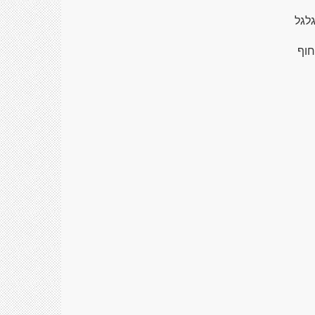
לגל
חוף