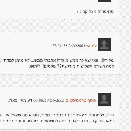
פראפרזה מצחיקה :-)
26/4/2005 17:51:11
ליתוש
מקורי!!!! וואי יצא לך ממש מיוחד! אהבתי ממש... לא מזמן למדתי על
למה השורה השלישית מודגשת?? מקסים!! ליתוש.
דע מאין באת.
2/5/2005 00:08:29
אוסף טרמפיסטים
כוכב, שימחתני וריגשתני בתגובתך זו. מאיר, תקרא מה שיגאל אלון 
ומאד עסוק בו, וזו הרי גם הוכחה למשמעותו בעיצוב זהותך. לימים טו