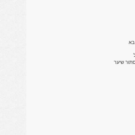
בא
סתור שיער