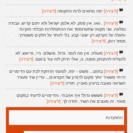
[ליצירה]
יפה מתאים לרוח התקופה
[ליצירה]
[ליצירה]
. וואו. אין ספק. לא אלמן ישראל ולא יתום קדיש. עבודה
נפלאה. אני מקווה שתטרנספר את ההתנחלויות הבלתי חוקיות
ותעלה על הקרקע רק ישובי קבע. בלי לוותר על חלקים משטחיך.
ממזר רווק.
[ליצירה]
[ליצירה]
מעולה. אין מה לומר. גדול. מושלם. היי, מייאש. לא
להצליח להתנתק ממנה, נו, אולי תיתן לזה עוד צ'אנס.
[ליצירה]
[ליצירה]
בתום... פשוט - יפה, לטעמי הרחקת לכת עם הדימויים
הייתי משאיר יותר מקום לדמיון של הקוראים... עדיין שיר מעורר
השראה מגובה ברעיון מעניין. תודה
[ליצירה]
[ליצירה]
פששש גדול! איך אהבתי. והדימויים לדעתי במקום
מאוד. זה מעצים את השיר. תודה לך.
[ליצירה]
התחברות