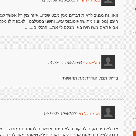
סנקה ~הודיה
וואו..זה מגניב לראות דברים מנק מבט שכזו.. איזה מקורי! אפשר ל
הימני(מכיווני) מת שהאוטובוס יגיע, והשני בסטלבט , לאכפת לו מכ
אם פתאם משו היה בא ומצלם לי את....הרגליים.......
10/6/2005 15:09:22
פוליאנה *
בדיוק תמי, הגדרת את תחושותיי
10/6/2005 16:17:27
נשמת כל חי
אם לא היה מקום לביקורת, לא היתה אפשרות להוספת תגובה..... 
סדנה לצילום במקום אחר, והיא בנאדם נפלא שאוהב מאד לפרגן - אם 