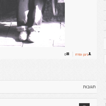
ניצן ופרח
0
תגובות