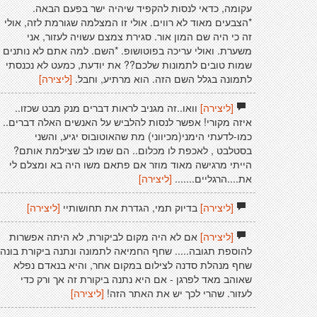
עקומה, כדאי לנסות להקפיד שיהיה ישר בפעם הבאה.
*הצבעים מאוד לא רווים. אולי זו המצלמה שגורמת לזה, אולי
זה כי היה שם המון אור. סגירת צמצם עשויה לעזור, אני
משערת. ואולי עריכה בפוטושופ. *השם. למה אתם לא נותנים
שמות טובים לתמונות שלכם?? את יודעת, כמעט לא נכנסתי
לתמונה בגלל השם הזה. הוא מרתיע, וחבל.
[ליצירה]
[ליצירה]
וואו..זה מגניב לראות דברים מנק מבט שכזו..
איזה מקורי! אפשר לנסות להלביש על האנשים האלה דברים..
כמו-לדעתי הימני(מכיווני) מת שהאוטובוס יגיע, והשני
בסטלבט , לאכפת לו מכלום.. הם שמו לב שצילמת אותם?
הייתי מרגישה מאוד מוזר אם פתאם משו היה בא ומצלם לי
את....הרגליים.......
[ליצירה]
[ליצירה]
בדיוק תמי, הגדרת את תחושותיי
[ליצירה]
[ליצירה]
אם לא היה מקום לביקורת, לא היתה אפשרות
להוספת תגובה..... שחף החמיאה לתמונה ונתנה ביקורת בונה.
שחף מנהלת סדנה לצילום במקום אחר, והיא בנאדם נפלא
שאוהב מאד לפרגן - אם היא נתנה ביקורת זה אך ורק כדי
לעזור. שהרי לכך יש את האתר הזה!
[ליצירה]