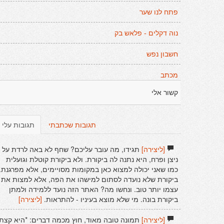
פתח לנו שער
נוה דקלים - פלאש בק
חשבון נפש
מכתב
קשור אלי
תגובות שכתבתי
תגובות עלי
[ליצירה]
תגידו, מה עובר עליכם? שחף לא באה לרדת על
ניצן ופרח, היא נתנה לה ביקורת. ולא ביקורת קוטלת וגועלית
כמו שאני יכולה למצוא כאן במקומות מסויימים, אלא מפרגנת.
ביקורת שלא נועדה לסתום למישהו את הפה, אלא למצות את
עצמו יותר טוב. ונחשו מה? האתר הזה נועד ללמידה ולמתן
ביקורת בונה. מי שלא מוצא בעיניו - להתראות.
[ליצירה]
[ליצירה]
תמונה טובה מאוד, חוץ מכמה דברים: *היא קצת