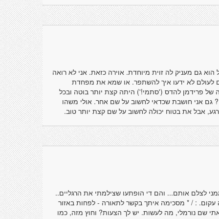
הוא גם מעניק לה זוית מיוחדת. אוירה כזאת. אני לא רואה
ם לעולם לא ידעו איך להשתפר. או שמא את מפחדת
של פרידמן להדס ('סתמי!') היתה קצת יותר בוטה ובכל
? גם אני חושבת שכדאי לחשוב על שם אחר. אולי משהו
ות כרגע, אבל את בטוח יכולה לחשוב על שם קצת יותר טוב.
י לצלם אותם... והם די הופתעו שצילמתי את הרגליים..
עקום. : / * מסכימה איתך בקשר לתאורה - לפחות באזור
י שם נורמלי, מה לעשות. יש לך הצעות? וחוץ מזה, כמו