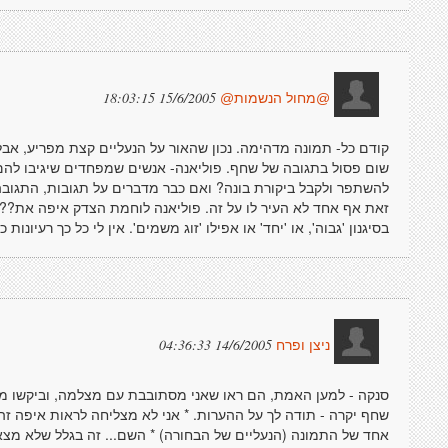
15/6/2005 18:03:15
@מחול הנשמות@
קודם כל- תמונה מדהימה. נכון שהאור על הנעליים קצת מפריע, אבל 
שום פסול בתגובה של שחף. פוליאנה- אנשים שמפחדים שיגיבו לה
להשתפר ולקבל ביקורת בונה? ואם כבר מדברים על תגובות, התגובה 
זאת אף אחד לא העיר לו על זה. פוליאנה לוחמת הצדק איפה את??
בסיגנון 'גבוה', או 'יחד' או אפילו 'זוג משמים'. אין לי כל כך רעיונ
14/6/2005 04:36:33
ניצן ופרח
סנקה - למען האמת, הם ראו שאני מסתובבת עם מצלמה, וביקשו ממנ
שחף יקרה - תודה לך על ההערות. * אני לא מצליחה לראות איפה זה 
אחד של התמונה (הנעליים של הבחורה) * השם... זה בגלל שלא מצאת