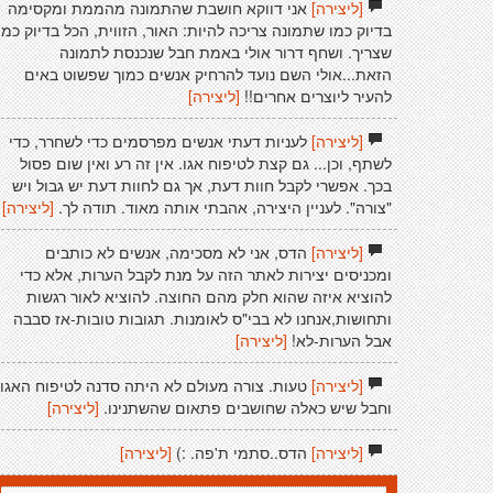
[ליצירה]
אני דווקא חושבת שהתמונה מהממת ומקסימה
בדיוק כמו שתמונה צריכה להיות: האור, הזווית, הכל בדיוק כמו
שצריך. ושחף דרור אולי באמת חבל שנכנסת לתמונה
הזאת...אולי השם נועד להרחיק אנשים כמוך שפשוט באים
להעיר ליוצרים אחרים!!
[ליצירה]
[ליצירה]
לעניות דעתי אנשים מפרסמים כדי לשחרר, כדי
לשתף, וכן... גם קצת לטיפוח אגו. אין זה רע ואין שום פסול
בכך. אפשרי לקבל חוות דעת, אך גם לחוות דעת יש גבול ויש
"צורה". לעניין היצירה, אהבתי אותה מאוד. תודה לך.
[ליצירה]
[ליצירה]
הדס, אני לא מסכימה, אנשים לא כותבים
ומכניסים יצירות לאתר הזה על מנת לקבל הערות, אלא כדי
להוציא איזה שהוא חלק מהם החוצה. להוציא לאור רגשות
ותחושות,אנחנו לא בבי"ס לאומנות. תגובות טובות-אז סבבה
אבל הערות-לא!
[ליצירה]
[ליצירה]
טעות. צורה מעולם לא היתה סדנה לטיפוח האגו,
וחבל שיש כאלה שחושבים פתאום שהשתנינו.
[ליצירה]
[ליצירה]
הדס..סתמי ת'פה. :)
[ליצירה]