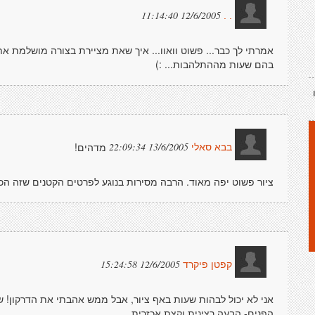
12/6/2005 11:14:40
. .
אמרתי לך כבר... פשוט וואוו... איך שאת מציירת בצורה מושלמת את
בהם שעות מההתלהבות... :)
ו
מדהים!
13/6/2005 22:09:34
בבא סאלי
ציור פשוט יפה מאוד. הרבה מסירות בנוגע לפרטים הקטנים שזה הכי
12/6/2005 15:24:58
קפטן פיקרד
אני לא יכול לבהות שעות באף ציור, אבל ממש אהבתי את הדרקון! 
הפנים- הבעה רצינית וקצת אכזרית....