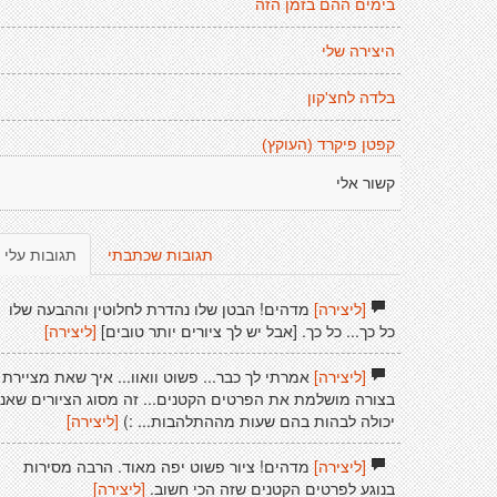
בימים ההם בזמן הזה
היצירה שלי
בלדה לחצ'קון
קפטן פיקרד (העוקץ)
קשור אלי
תגובות שכתבתי
תגובות עלי
[ליצירה]
מדהים! הבטן שלו נהדרת לחלוטין וההבעה שלו
כל כך... כל כך. [אבל יש לך ציורים יותר טובים]
[ליצירה]
[ליצירה]
אמרתי לך כבר... פשוט וואוו... איך שאת מציירת
בצורה מושלמת את הפרטים הקטנים... זה מסוג הציורים שאני
יכולה לבהות בהם שעות מההתלהבות... :)
[ליצירה]
[ליצירה]
מדהים! ציור פשוט יפה מאוד. הרבה מסירות
בנוגע לפרטים הקטנים שזה הכי חשוב.
[ליצירה]