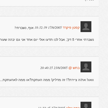
אוף, נשברתי!
17/6/2005 18:32:39
קפטן פיקרד
נשברתי אחרי 5 דק', אבל לכו תדעו אולי יום אחד אני גם יבהה שעות בציורים!
23/6/2005 20:40:25
בתש @
וואוו! את/ה ציירת?! זה מדליק! ממה העתקת?או ממה לאהעתקת... 