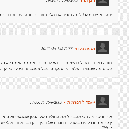
15/6/2005 19:26:45
ניצן ופרח
יפה! ואפילו מאד! לי זה הזכיר את מלך האריות.. וההבעה, אם כבר
15/6/2005 20:35:24
נשמת כל חי
תודה כולם (: מחול הנשמות - בנוגע לכותרת.. אמממ האמת לא חשבת
פשוט מה שמצוייר, שלא יהיו ספקות.. אבל אממ.. זה בעיקר כי אף 
15/6/2005 17:53:45
@מחול הנשמות@
את יודעת מה הכי אהבתי? את החוליות של הבטן שממש רואים איך ה
קצת את הדרקונית ב'שרק', החברה של דונקי. רק דבר אחד- אולי י
אולי?)