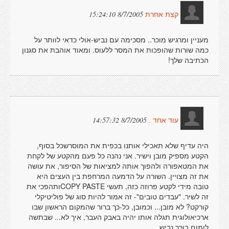
8/7/2005 15:24:10
קצת אחרת
מעניין ומרגיש מוכר.. מסכימה עם נביש-אולי כדאי לוותר על
כמה שורות שהופכות את המסר ללעוס. ומאוד אוהבת את סגנון
הכתיבה שלך!
8/7/2005 14:57:32
עוד אחד .
היה עדיף שלא תאכילי אותנו בכפית את המוסרשכל בסוף,
הקטע מספיק מובן וישיר. אני נהנה כל פעם מהקטע של לקחת
את המטאפורה ולהפוך אותה למציאות של הסיפור, את עושה
את זה מצויין. השורה על הדמעה המרחפת בין העצים היא
טובה מידי לקטע פרוזה כזה, תעשי COPY PASTEותהפכי את
זה לשיר. "עבדים טובים"- זה אמור להיות סוג של פוליטיקלי
קורקט? לא מובן... וכמובן, כל-כך ברור שהמקום הראשון שבו
ארכיאולוגית תגלה אותו יהיה באבק העבר, איך לא... שבתשה
לומום בורך נביש