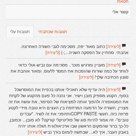
חטאת
קשור אלי
תגובות שכתבתי
תגובות עלי
[ליצירה]
כתוב מאוד יפה, מסכימה לגבי השורה האחרונה.
אהבתי. סחתיין על הפסקה השניה...;-)
[ליצירה]
[ליצירה]
מעניין ומרגיש מוכר.. מסכימה עם נביש-אולי כדאי
לוותר על כמה שורות שהופכות את המסר ללעוס. ומאוד אוהבת את
סגנון הכתיבה שלך!
[ליצירה]
[ליצירה]
היה עדיף שלא תאכילי אותנו בכפית את המוסרשכל
בסוף, הקטע מספיק מובן וישיר. אני נהנה כל פעם מהקטע של לקחת
את המטאפורה ולהפוך אותה למציאות של הסיפור, את עושה את זה
מצויין. השורה על הדמעה המרחפת בין העצים היא טובה מידי לקטע
פרוזה כזה, תעשי COPY PASTEותהפכי את זה לשיר. "עבדים
טובים"- זה אמור להיות סוג של פוליטיקלי קורקט? לא מובן... וכמובן,
כל-כך ברור שהמקום הראשון שבו ארכיאולוגית תגלה אותו יהיה
באבק העבר, איך לא... שבתשה לומום בורך נביש
[ליצירה]