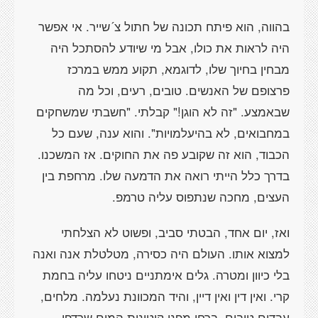
בהווה, הוא פיתח תכונה של חתול צ´שייר. אי אפשר
היה לראות את כולו, אבל מי שיודע להסתכל היה
מבחין בחיוך שלו, לדוגמא, תקוע ממש במרכז
פרצופם של האנשים. טובים, רעים, וכל מה
שבאמצע. "זה לא הוגן!" קבלתי. "חשבתי שמשחקים
במחבואים, לא בהיעלמויות". והוא ענה, שעם כל
הכבוד, הוא זה שקובע פה את החוקים. אז המשכנו.
בדרך כלל הייתי רואה את הדמעה שלו. מרחפת בין
העצים, מחכה שנתפוס עליה טרמפ.
ואז, יום אחד, הבטתי סביב, ופשוט לא הצלחתי
למצוא אותו. העולם היה כסירה, מטלטלת אנה ואנה
בלי כיוון ומטרה. גלים אימתניים ניטחו עליה בחמת
קרי. ואין דין ואין דיין, והיד המכוונת נעלמה. מלחים,
עבדים טובים, ברחו מפני קיטונות המים שרדפו