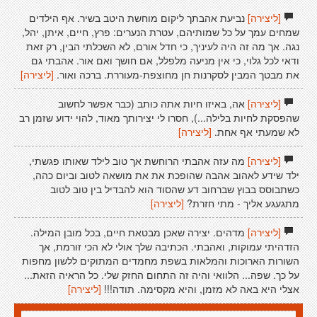
[ליצירה]
נביעת אהבתך ליקום מוחשת היטב בשיר. אף הילדים
שמחים עמך על כל שמותיהם, עטרת הנערים: פרץ, חיים, איתן, יהל,
נגה. אך מה זה היה לעיניך, כי חדל אורם, לא השכלתי הבין, רק זאת
ודאי לכל גלוי, כי אין מניעה מלפלל, אם חושך ואם אור. אהבתי גם
את מבטך המבין לסקרנות חן מחוצפת-מעוררת. ברכה ואור.
[ליצירה]
[ליצירה]
אה, באיזו חיות אתה כותב (כבר אפשר לחשוב
שהפסקת לחיות בלילה...), חסרו לי יצירותך מאוד, להוי ידוע שזמן רב
לא שמעתי אף אחת.
[ליצירה]
[ליצירה]
מה עזה אהבתי הרוחשת אך טוב לילד שאותו פגשתי,
ילד שידע לאהוב אהבה שהופכת את את מושאה לטוב וביום כהה,
כשתבוסס בבוץ שברחוב דע שהסוד הוא להבדיל בין טוב לטוב
מתגעגע אליך - מתי חזרת?
[ליצירה]
[ליצירה]
מדהים. יצירה שאכן מבטאת חיים, בכל מובן המילה.
הזדהיתי עמוקות, ואהבתי. הכתיבה שלך אולי לא הכי זורמת, אך
השורות הארוכות והמלאות בשפת מחמדים המתוקים ללשון מחפות
על כך. שפה... הלוואי והיה זה התחום החזק שלי. כל הראיה הזאת...
אצלי היא באה לא מזמן, והיא מקסימה. תודה!!!
[ליצירה]