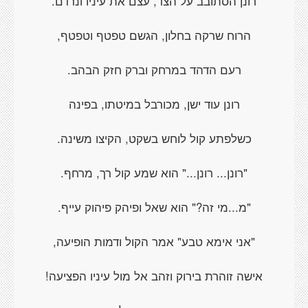
רונן הסתובב על הצד, עצם את עיניו ונרדם.
הרוח שרקה בחלון, הגשם טפטף וטפטף,
רעם הדהד במרחק וברק חזק הבהב.
רונן עוד ישן, מכורבל במיטתו, בפינה
כשלפתע קול לוחש בשקט, הקיצו משינה.
"רונן... רונן..." הוא שמע קול רך, מרחף.
"מ...מי זה?" הוא שאל ופיהק פיהוק עייף.
"אני אימא טבע" אמר הקול ודמות הופיעה,
אישה זוהרת בירוק וזהב אל מול עיניו הפציעה!