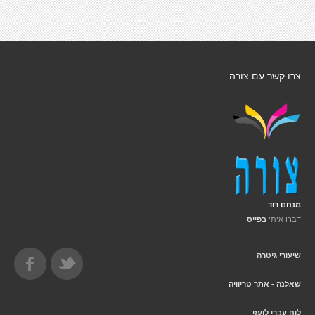
צרו קשר עם צורה
מנחם דוד
דברו איתי
בפייס
שיעורי גיטרה
שאלנה - אתר טריוויה
לוח עברי לועזי