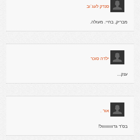
סנדק לעג`וב
מבריק, בחיי. מעולה.
ילדה סוכר
ענק...
אור .
בס'ד גדווווווווול!