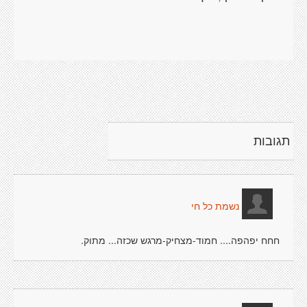
תגובות
נשמת כל חי
חחח יפהפה.... חמוד-מצחיק-מרגש שכזה... מתוק.