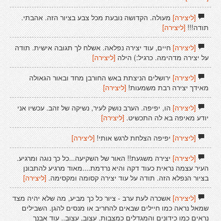
[ליצירה]
מעולה. הקדושה נובעת מכל צבע בציור הזה. אהבתי.
תודה!!!
[ליצירה]
[ליצירה]
חיים, עוד יצירה נפלאה. אשלח לך תגובה אישית. תודה
על יצירה מדהימה. כרגיל:) הילה
[ליצירה]
[ליצירה]
ירושלים הניצתת באש החורבן מחד ובאור הגאולה
מאידך יצירה רבת משמעות!
[ליצירה]
[ליצירה]
הו, יפיפה. הערב נושק לעיר, נשיקה של זהב. עכשיו אני
יודע מאיפה בא לה התכשיט.
[ליצירה]
[ליצירה]
יפיפה הצלחת לרגש אותי!
[ליצירה]
[ליצירה]
יצירה משגעת!! האור של השקיעה...כל כך נוגה ומרגיע.
העיר עצמה נראית כעוד דקה והיא נרדמת....מאוד מרגיע להתבונן
בציור הנפלא הזה. תודה על עוד יצירה קסומה ומקסימה.
[ליצירה]
[ליצירה]
אשכרה לעת ערב - ציור כל כך מביע, מה שלא יהיה מצד
שמאל נראה כמו חיילים שבאים להחריב או מנסים להגן. השבילים
נראים כמו כידונים והמגדלים כמצבות. עצוב, עצוב.. עוד אבנך