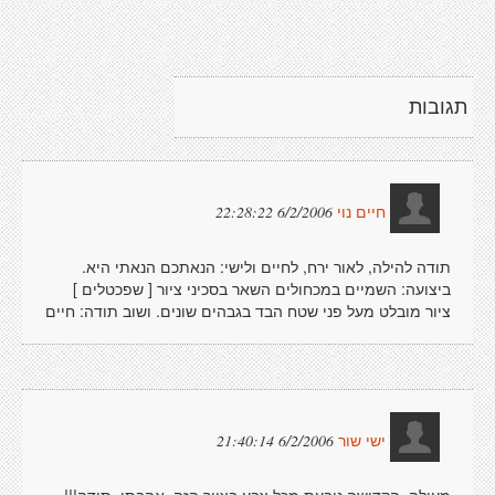
תגובות
6/2/2006 22:28:22
חיים נוי
תודה להילה, לאור ירח, לחיים ולישי: הנאתכם הנאתי היא.
ביצועה: השמיים במכחולים השאר בסכיני ציור [ שפכטלים ]
ציור מובלט מעל פני שטח הבד בגבהים שונים. ושוב תודה: חיים
6/2/2006 21:40:14
ישי שור
מעולה. הקדושה נובעת מכל צבע בציור הזה. אהבתי. תודה!!!