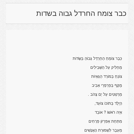
כבר צומח החרדל גבוה בשדות
כְּבָר צוֹמֵחַ הַחַרְדָּל גָּבוֹהַּ בַּשָּׂדוֹת
מַחְלִיק עַל הַשְּׁבִילִים
צוֹנֵחַ בְּמוֹרָד הַגֵּאָיוֹת
מֻקָּף בְּפַרְפָּרֵי אָבִיב
מְרַטְּטִים עַל יָם צָהֹב .
הַיֶּלֶד בְּתוֹכוֹ צוֹעֵד,
אַיֵּה רֹאשׁוֹ ? אוֹבֵד
מִתַּחַת אַפִּרְיוֹן פְּרָחִים
מֵעֵבֶר לִשְׁמוּרַת הָאֲנָשִׁים