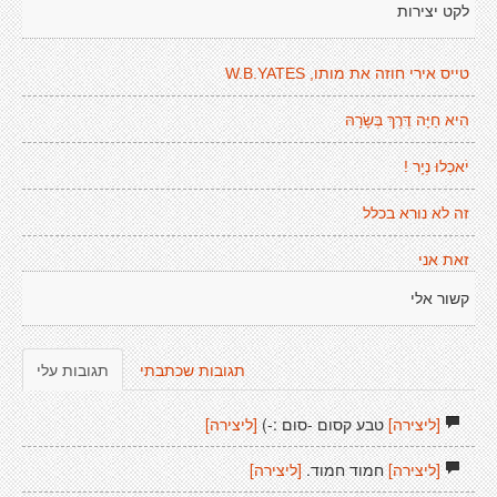
לקט יצירות
טייס אירי חוזה את מותו, W.B.YATES
הִיא חַיָּה דֶּרֶךְ בְּשָׂרָהּ
יֹאכְלוּ נְיָר !
זה לא נורא בכלל
זאת אני
קשור אלי
תגובות שכתבתי
תגובות עלי
[ליצירה]
טבע קסום -סום :-)
[ליצירה]
[ליצירה]
חמוד חמוד.
[ליצירה]