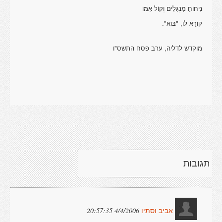
נִיחוֹחַ מַנְגָּלִים וְקוֹל אִמּוֹ
קוֹרֵא לוֹ, "בּוֹא".
מוקדש לדליה
,
ערב פסח התשס"ו
תגובות
4/4/2006 20:57:35
אביב וסתיו