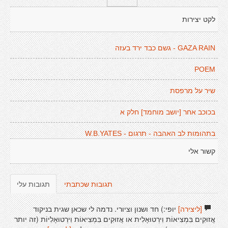
לקט יצירות
GAZA RAIN - גשם כבד ירד בעזה
POEM
שיר על מרפסת
בכוכב אחר [יושב מוחמד] חלק א
בתהומות לב האהבה - תרגום - W.B.YATES
קשור אלי
תגובות שכתבתי
תגובות עלי
[ליצירה]
יופי:) חד ושנון וציורי. נדמה לי שכאן שגית בניקוד
אֲזוּקִים בִּמְצִיאוֹת וִירְטוּאָלִית או אֲזוּקִים בִּמְצִיאוֹת וִירְטוּאָלִיוֹת (זה יותר