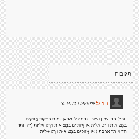
תגובות
24/8/2009 16:34:12
זיוה גל
יופי:) חד ושנון וציורי. נדמה לי שכאן שגית בניקוד אֲזוּקִים
בִּמְצִיאוֹת וִירְטוּאָלִית או אֲזוּקִים בִּמְצִיאוֹת וִירְטוּאָלִיוֹת (זה יותר
חד ויותר אהבתי) או אֲזוּקִים בִּמְצִיאוּת וִירְטוּאָלִית