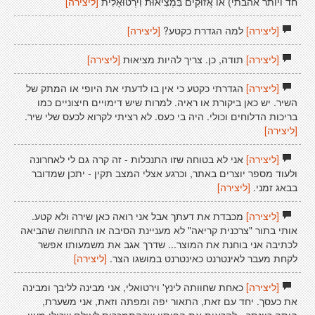
חד ויותר אהבתי) או אֲזוּקִים בִּמְצִיאוּת וִירְטוּאָלִית
[ליצירה]
[ליצירה]
למה הגדרת כקטע?
[ליצירה]
[ליצירה]
תודה, כן. צריך להיות מציאוּת
[ליצירה]
[ליצירה]
הגדרתי כקטע כי אין בו לדעתי את היופי או המתק של
השיר. יש כאן ביקורת או ראִיה. למרות שיש דימויים חיצוניים כמו
בריכות הדלוחים וכולי. היה בי כעס. לא רציתי לקרוא לכעס שלי שיר.
[ליצירה]
[ליצירה]
אני לא בטוחה שזו התנכלות - זה קרה גם לי לאחרונה
ולעוד מספר יוצרים באתר, וכרגע אצלי המצב תקין - יתכן שמדובר
בבאג זמני.
[ליצירה]
[ליצירה]
מכבדת את דעתך אבל אני רואה כאן שירה ולא קטע.
אותי בתור "צרכנית קריאה" לא מעניינת הסיבה או התחושה שהביאה
לכתיבה אני בוחנת את המוצר... שדרך אגב את משמעותו אפשר
לקחת מעבר לאינטרנט כאינטרנט במושגו הצר.
[ליצירה]
[ליצירה]
כאחת שחוותה לינץ' וירטואלי, אני מבינה לליבך ומבינה
את כעסך. יחד עם זאת, התאור יפה ומפתה וזאת, אני משערת,