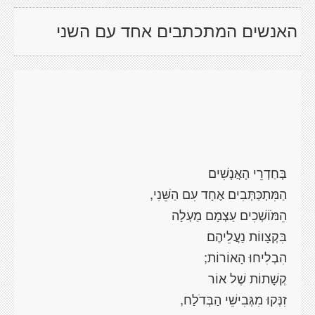
האנשים המתכתבים אחד עם השני
בְּחַדְרֵי הָאֲנָשִׁים
הַמִּתְכַּתְּבִים אֶחָד עִם הַשֵּׁנִי,
הֵמֹּוֹשְׁכִים עַצְמָם
מַעְלָה
בִּקְצָווֹת
נַעֲלֵיהֶם
הִבְלִיחוּ הָאוֹרוֹת
;
קְשָׁתוֹת שֶׁל אוֹר
זִנְּקוּ מִגְּבִישֵׁי הַבְּדֹלַח,