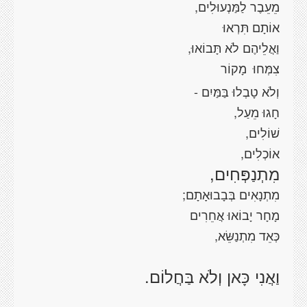
מֵעֵבֶר
לַמַּנְעוּלִים,
אוֹתָם תִּרְאוּ
וַאֲלֵיהֶם לֹא תָּבוֹאוּ,
צִמְּחוּ
מָקוֹר
וְלֹא טָבְלוּ בַּמַּיִם -
חָגוּ
מֵעַל
,
שׁוֹלִים
,
אוֹכְלִים,
מִתְנַפְּחִים
,
מִתְנָאִים
בְּבָבוּאָתָם
;
מָחָר יָבוֹאוּ אֲחֵרִים
כְּאֵד מִתְנַשֵּׂא,
וַאֲנִי כָּאן וְלֹא בַּחֲלוֹם.