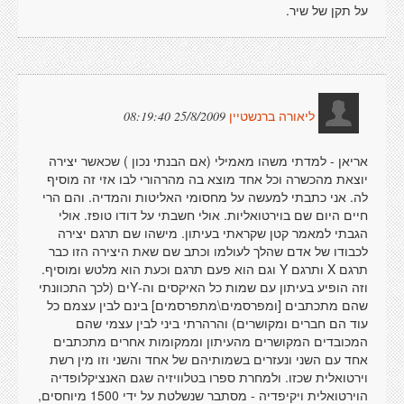
על תקן של שיר.
25/8/2009 08:19:40
ליאורה ברנשטיין
אריאן - למדתי משהו מאמילי (אם הבנתי נכון ) שכאשר יצירה
יוצאת מהכשרה וכל אחד מוצא בה מהרהורי לבו אזי זה מוסיף
לה. אני כתבתי למעשה על מחסומי האליטות והמדיה. והם הרי
חיים היום שם בוירטואליות. אולי חשבתי על דודו טופז. אולי
הגבתי למאמר קטן שקראתי בעיתון. מישהו שם תרגם יצירה
לכבודו של אדם שהלך לעולמו וכתב שם שאת היצירה הזו כבר
תרגם X ותרגם Y וגם הוא פעם תרגם וכעת הוא מלטש ומוסיף.
וזה הופיע בעיתון עם שמות כל האיקסים וה-Yים (לכך התכוונתי
שהם מתכתבים [ומפרסמים\מתפרסמים] בינם לבין עצמם כל
עוד הם חברים ומקושרים) והרהרתי ביני לבין עצמי שהם
המכובדים המקושרים מהעיתון וממקומות אחרים מתכתבים
אחד עם השני ונעזרים בשמותיהם של אחד והשני וזו מין רשת
וירטואלית שכזו. ולמחרת ספרו בטלוויזיה שגם האנציקלופדיה
הוירטואלית ויקיפדיה - מסתבר שנשלטת על ידי 1500 מיוחסים,