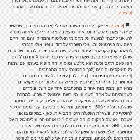
היתה כוונתך - להראות את הפיתוי שבהתמכרות לעולם שכולו מעין
פאטה מורגנה. וכן, אני מסכימה עם אמילי. זהו בהחלט שיר. אהבתי.
[ליצירה]
[ליצירה]
אריאן - למדתי משהו מאמילי (אם הבנתי נכון ) שכאשר
יצירה יוצאת מהכשרה וכל אחד מוצא בה מהרהורי לבו אזי זה מוסיף
לה. אני כתבתי למעשה על מחסומי האליטות והמדיה. והם הרי חיים
היום שם בוירטואליות. אולי חשבתי על דודו טופז. אולי הגבתי
למאמר קטן שקראתי בעיתון. מישהו שם תרגם יצירה לכבודו של אדם
שהלך לעולמו וכתב שם שאת היצירה הזו כבר תרגם X ותרגם Y וגם
הוא פעם תרגם וכעת הוא מלטש ומוסיף. וזה הופיע בעיתון עם שמות
כל האיקסים וה-Yים (לכך התכוונתי שהם מתכתבים
[ומפרסמים\מתפרסמים] בינם לבין עצמם כל עוד הם חברים
ומקושרים) והרהרתי ביני לבין עצמי שהם המכובדים המקושרים
מהעיתון וממקומות אחרים מתכתבים אחד עם השני ונעזרים
בשמותיהם של אחד והשני וזו מין רשת וירטואלית שכזו. ולמחרת
ספרו בטלוויזיה שגם האנציקלופדיה הוירטואלית ויקיפדיה - מסתבר
שנשלטת על ידי 1500 מיוחסים, ומי שאינו ביניהם יקצר ממנו הסיכוי
להוסיף לה. ונשאלת השאלה היכן המציאות, כאן - במקום בו אני
יושבת - או שם במקום בו הם יושבים ? כי אנחנו הרי עולים\עולות על
אותו GRID רעיוני ומשתתפים בו כולם, כמו בעולם של רעיונות
ומחשבה, אלא שאת הקושאן על הדלת והמנעול לאותו מקום הם
המחזיקים ולא אנחנו. ומסיבה זו מניחה אני כולם מגיעים לטוויטר