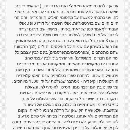
אריאן - למדתי משהו מאמילי (אם הבנתי נכון ) שכאשר יצירה
יוצאת מהכשרה וכל אחד מוצא בה מהרהורי לבו אזי זה מוסיף
לה. אני כתבתי למעשה על מחסומי האליטות והמדיה. והם הרי
חיים היום שם בוירטואליות. אולי חשבתי על דודו טופז. אולי
הגבתי למאמר קטן שקראתי בעיתון. מישהו שם תרגם יצירה
לכבודו של אדם שהלך לעולמו וכתב שם שאת היצירה הזו כבר
תרגם X ותרגם Y וגם הוא פעם תרגם וכעת הוא מלטש ומוסיף.
וזה הופיע בעיתון עם שמות כל האיקסים וה-Yים (לכך התכוונתי
שהם מתכתבים [ומפרסמים\מתפרסמים] בינם לבין עצמם כל
עוד הם חברים ומקושרים) והרהרתי ביני לבין עצמי שהם
המכובדים המקושרים מהעיתון וממקומות אחרים מתכתבים
אחד עם השני ונעזרים בשמותיהם של אחד והשני וזו מין רשת
וירטואלית שכזו. ולמחרת ספרו בטלוויזיה שגם האנציקלופדיה
הוירטואלית ויקיפדיה - מסתבר שנשלטת על ידי 1500 מיוחסים,
ומי שאינו ביניהם יקצר ממנו הסיכוי להוסיף לה. ונשאלת
השאלה היכן המציאות, כאן - במקום בו אני יושבת - או שם
במקום בו הם יושבים ? כי אנחנו הרי עולים\עולות על אותו
GRID רעיוני ומשתתפים בו כולם, כמו בעולם של רעיונות
ומחשבה, אלא שאת הקושאן על הדלת והמנעול לאותו מקום
הם המחזיקים ולא אנחנו. ומסיבה זו מניחה אני כולם מגיעים
לטוויטר ולפייסבוק. לא ניכנס לזה. וזו הייתה יצירה כועסת. תודה
לכן אריאן ומלודי על דבריכן הנעימים וכי אתן רואות את היצירה