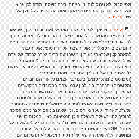
ולפייסבוק. לא ניכנס לזה. וזו הייתה יצירה כועסת. תודה לכן אריאן
ומלודי על דבריכן הנעימים וכי אתן רואות את היצירה על תקן של
שיר.
[ליצירה]
[ליצירה]
אריאן - למדתי משהו מאמילי (אם הבנתי נכון ) שכאשר
יצירה יוצאת מהכשרה וכל אחד מוצא בה מהרהורי לבו אזי זה מוסיף
לה. אני כתבתי למעשה על מחסומי האליטות והמדיה. והם הרי חיים
היום שם בוירטואליות. אולי חשבתי על דודו טופז. אולי הגבתי
למאמר קטן שקראתי בעיתון. מישהו שם תרגם יצירה לכבודו של אדם
שהלך לעולמו וכתב שם שאת היצירה הזו כבר תרגם X ותרגם Y וגם
הוא פעם תרגם וכעת הוא מלטש ומוסיף. וזה הופיע בעיתון עם שמות
כל האיקסים וה-Yים (לכך התכוונתי שהם מתכתבים
[ומפרסמים\מתפרסמים] בינם לבין עצמם כל עוד הם חברים
ומקושרים) והרהרתי ביני לבין עצמי שהם המכובדים המקושרים
מהעיתון וממקומות אחרים מתכתבים אחד עם השני ונעזרים
בשמותיהם של אחד והשני וזו מין רשת וירטואלית שכזו. ולמחרת
ספרו בטלוויזיה שגם האנציקלופדיה הוירטואלית ויקיפדיה - מסתבר
שנשלטת על ידי 1500 מיוחסים, ומי שאינו ביניהם יקצר ממנו הסיכוי
להוסיף לה. ונשאלת השאלה היכן המציאות, כאן - במקום בו אני
יושבת - או שם במקום בו הם יושבים ? כי אנחנו הרי עולים\עולות על
אותו GRID רעיוני ומשתתפים בו כולם, כמו בעולם של רעיונות
ומחשבה, אלא שאת הקושאן על הדלת והמנעול לאותו מקום הם