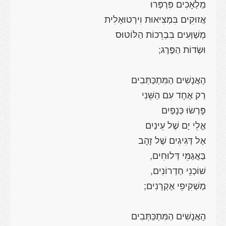
מַלְאָכִים פִּרְפְּרוּ
אֲזוּקִים בִּמְצִיאוּת וִירְטוּאָלִית
מְשַׁוְּעִים
בִּבְרֵכוֹת הַלּוֹטוּס
וּשְׂדוֹת
הַפֶּרֶג
;
הָאֲנָשִׁים הַמִּתְכַּתְּבִים
רַק אֶחָד עִם הַשֵּׁנִי
פָּרְשׂוּ
ּ כְּנָפַיִם
אֱלֵי
יָם שֶׁל עֵינַיִם
אֶל
דְּגִיגִים
שֶׁל זָהָב
בַּאֲגַמֵּי
דְּלוּחִים
,
שׁוֹכְנֵי
חַדְרוֹנִים
,
מַשְׁקִיפֵי
אֶקְרָנִים
;
הָאֲנָשִׁים הַמִּתְכַּתְּבִים