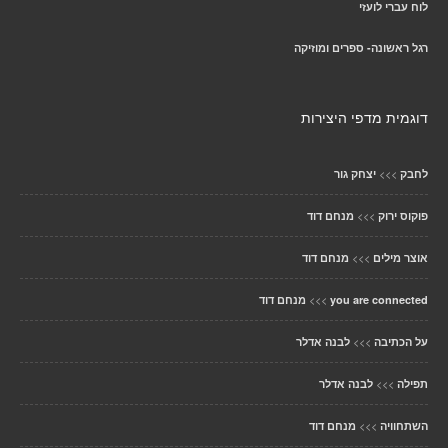
לוח עברי לועזי
רגל ראשונה- ספרים ומוזיקה
דוגמית מדפי היצירות
>>>
לחבק
יצחק גור
>>>
פוקוס ירוק
מנחם דוד
>>>
אוצר מילים
מנחם דוד
>>>
you are connected
מנחם דוד
>>>
על הכתיבה
לבנה אדלר
>>>
תפילה
לבנה אדלר
>>>
השתחוויה
מנחם דוד