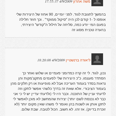
4/9/2009 17:55:37
משה אהרון
בהמשך לתגובת לגוד. לפני יומיים, 90 אחוז של היצירות שלי
אופסו ל -1 קודם לכן היה "סיקול ממוקד" . וכך חוזר חלילה
בפעם המי יודע כמה, סליחה על חילול ה"קודש" היצירתי,
בהערה טכנית מסוג זה
4/9/2009 18:20:08
ליאורה ברנשטיין
נכון, לגוד. לי זה קרה כמדומני פעמיים או שלוש ואחר כך
הסתדר מעצמו. כ"כ היצירות שלי לפעמים מתקצ'מקות והן
נראות בסדר בעמוד העריכה אבל לא מופיעות או רק חלקים מהן
בעמוד הציבורי. אלא שאת זה בדרך כלשהי אפשר לתקן וזה
לדעתי עניין של התוכנה. וכבר היו לי (ולדעתי עדיין יש לי כי אני
כבר לא נכנסת לשם יותר) יצירות שהמחשב לא מוכן לאפשר לי
לתקן אותן או לשנות בהן ואומר לי משהו שאין מקום יותר (לא
זוכרת בדיוק). אז זהו. לא חשוב. הכול לטובה. שבת שלום.