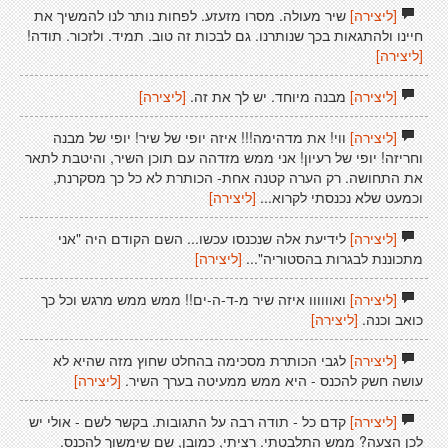
[ליצירה]
שיר מעולה. מסרו מזעזע. לפחות נותר לנו להמשיך את
חיינו ולהתגאות בכך שנותרנו. גם לבכות זה טוב. תמיד. ולזכור. תודה!
[ליצירה]
[ליצירה]
מבנה מיוחד. יש לך את זה.
[ליצירה]
[ליצירה]
ווי! את מדהימה!!! איזה יופי של שיר! יופי של מבנה
וחריזה! יופי של רעיון! אני ממש מזדהה עם תוכן השיר, והיטבת לתאר
את התחושה. רק הערה קטנה אחת- הכותרת לא כל כך מסקרנת,
וכמעט שלא נכנסתי לקרוא...
[ליצירה]
[ליצירה]
לידיעת אלה שנכנסו עכשו... השם הקודם היה "אני
מתכוננת לבגרות בהסטוריה"...
[ליצירה]
[ליצירה]
ואוווווו איזה שיר מ-ד-ה-ים!! ממש ממש מרגש וכל כך
כואב וכנה.
[ליצירה]
[ליצירה]
לגבי הכותרת מסכימה בהחלט שחוץ מזה שהיא לא
עושה חשק להכנס - היא ממש ממעיטה בערך השיר.
[ליצירה]
[ליצירה]
קדם כל - תודה רבה על התגובות. בקשר לשם - אולי יש
לכן הצעה? ממש התלבטתי. רציתי, כמובן, שם שימשוך להכנס.