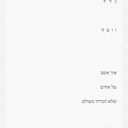
גֹ
ד
ל
ז
ו
ע
ה
איך אשב
על אחים
שלא הכרתי מעולם