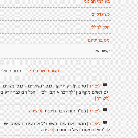
בעולמי הבינוני
כשיגדל יבין
הלל להללי
מסיבה\סיום
קשור אלי
תגובות שכתבתי
תגובות עלי
[ליצירה]
סחטיין! רק תתקן : כנפיי נשארים = כנפי נשרים
וגם תשים מקף בין "לך דבר איתם" לבין " הכל הם כבר יודעים"
[ליצירה]
[ליצירה]
בס"ד תודה רבה תיקנתי
[ליצירה]
[ליצירה]
חמוד. ארבעים ותשע צ"ל ארבעים ותשעה. ויש
לך 'הוא' במקום 'היא' בכותרת.
[ליצירה]