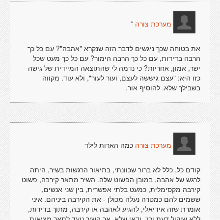
*
מערכת צורה
את בטוחה שכך ניגשים לדבר הזה שנקרא "אהבה"? עם כל כך
הרבה בדידות, עם כל כך הרבה הימור? עם כל כך מעט שכל
ישר, אמון, אחריות? כי נדמה לי שהתוצאה המיידית של גישה
כזו היא: "עצם גיששה לעצם, ועור לעור", ולא עוד. מקווה
בשבילך שלא. להוסיף אור.
כמה הארות לילד
מערכת צורה
קודם כל, כלל לא ברור שכוונתי, בתיאור הרגשות בשיר, היתה
לרגש של אהבה, במובן הפשוט שלה. השיר מתאר קירבה, פשוט
קירבה מקסימלית, כמעט בלתי אפשרית, בין שני אנשים,
ששמים להם כמטרה נעלה מכולן - את הקירבה ביניהם. איני
אומרת שזה אידיאלי, להגיע לאהבה או קירבה, מתוך בדידות,
ללא שיקול דעת וכו'. ודאי שלא. אך השיר נועד לתאר מציאות,