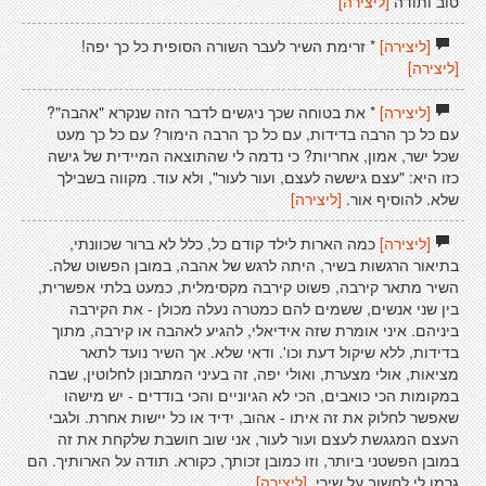
טוב ותודה
[ליצירה]
[ליצירה]
* זרימת השיר לעבר השורה הסופית כל כך יפה!
[ליצירה]
[ליצירה]
* את בטוחה שכך ניגשים לדבר הזה שנקרא "אהבה"?
עם כל כך הרבה בדידות, עם כל כך הרבה הימור? עם כל כך מעט
שכל ישר, אמון, אחריות? כי נדמה לי שהתוצאה המיידית של גישה
כזו היא: "עצם גיששה לעצם, ועור לעור", ולא עוד. מקווה בשבילך
שלא. להוסיף אור.
[ליצירה]
[ליצירה]
כמה הארות לילד קודם כל, כלל לא ברור שכוונתי,
בתיאור הרגשות בשיר, היתה לרגש של אהבה, במובן הפשוט שלה.
השיר מתאר קירבה, פשוט קירבה מקסימלית, כמעט בלתי אפשרית,
בין שני אנשים, ששמים להם כמטרה נעלה מכולן - את הקירבה
ביניהם. איני אומרת שזה אידיאלי, להגיע לאהבה או קירבה, מתוך
בדידות, ללא שיקול דעת וכו'. ודאי שלא. אך השיר נועד לתאר
מציאות, אולי מצערת, ואולי יפה, זה בעיני המתבונן לחלוטין, שבה
במקומות הכי כואבים, הכי לא הגיוניים והכי בודדים - יש מישהו
שאפשר לחלוק את זה איתו - אהוב, ידיד או כל יישות אחרת. ולגבי
העצם המגגשת לעצם ועור לעור, אני שוב חושבת שלקחת את זה
במובן הפשטני ביותר, וזו כמובן זכותך, כקורא. תודה על הארותיך. הם
גרמו לי לחשוב על שירי.
[ליצירה]