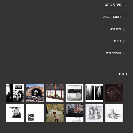
פשוט כותב
ראובן ריבליס
אש חיה
נחום
מיכאל שני
חזותי