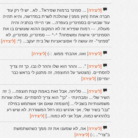
[ליצירה]
... סמינר ברמות שפירא?.. לא.. יש לי רק עוד
חברה אחת (חוץ ממני) שהולכת לשרת במדרשה, והיא תהיה
עוד שבועיים בסמינריון בעפרה... אני הייתי בנתניה והיה
מעולה. --- רמות שפירא זה לא המקום ההוא שעושים בו את
הסמינריוני אישות ומשפחה? ^-^ --- סמינריון, סמינריון, לא
"סמינר"- זה עושה לי אסוציאציות של בית יעקב... (^:
[ליצירה]
[ליצירה]
ואוו, אהבתי ממש. :-)
[ליצירה]
[ליצירה]
*. ... וההר הוא שלו וההר לו נבו. כך זה צריך
להסתיים. (מצטער על החוצפה, זה מתנגן לי בראש כבר
יומיים)
[ליצירה]
[ליצירה]
... סליחה, אבל זאת באמת קצת חוצפה... (: זה
השיר שלי... ומבחינתי - *כך* הוא צריך להסתיים. ואלה שורות
משמעותיות בשבילי... [חוצמזה שאם אני אשתמש במילה
"נבו" בשיר שלי, אני ארגיש כמו רחל המשוררת. לא שיש רע
בלהרגיש כמוה, אבל אני לא כמוה...]
[ליצירה]
[ליצירה]
אה, לא שמענו את זה ממך כשהשתמשת
ב"צרי".. ;-)
[ליצירה]