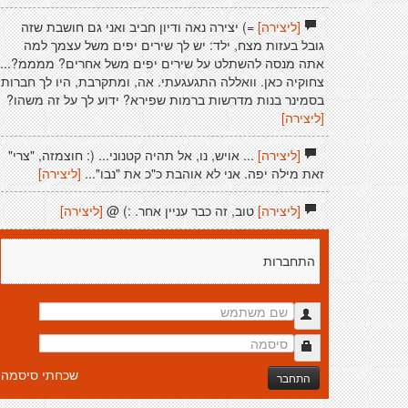
[ליצירה]
=) יצירה נאה ודיון חביב ואני גם חושבת שזה
גובל בעזות מצח, ילד: יש לך שירים יפים משל עצמך למה
אתה מנסה להשתלט על שירים יפים משל אחרים? ממממ?...
צחוקיה כאן. וואללה התגעגעתי. אה, ומתקרבת, היו לך חברות
בסמינר בנות מדרשות ברמות שפירא? ידוע לך על זה משהו?
[ליצירה]
[ליצירה]
... אויש, נו, אל תהיה קטנוני... (: חוצמזה, "צרי"
זאת מילה יפה. אני לא אוהבת כ"כ את "נבו"...
[ליצירה]
[ליצירה]
טוב, זה כבר עניין אחר. :) @
[ליצירה]
התחברות
שכחתי סיסמה
התחבר