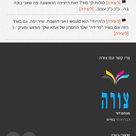
[ליצירה]
לגלות לך סוד? זאת היצירה הראשונה פה שאני בוכה
בה.. כ"כ כ"כ עצוב..
[ליצירה]
[ליצירה]
ה"הייתי" הוא I would אני חושבת. שיר יפה. גם בשיר
הזה וגם בשיר "פרידה" שלך החסרון של אמא שלך מורגש ומעיק :-(
[ליצירה]
צרו קשר עם צורה
מנחם דוד
דברו איתי
בפייס
שיעורי גיטרה