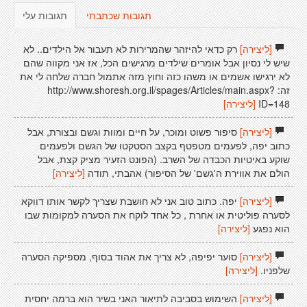
תגובות שכתבתי
תגובות עלי
[ליצירה]
רק כדאי להיזהר שהמרירות לא תעבור אל הילדים.. לא
שיש לי נסיון אבל אומרים שילדים מרגישים הכל, אז אני מקווה שהם
לא ירגישו אשמים או משהו כזה וחוץ מזה אתמול חברה שלחה לי את
זה: http://www.shoresh.org.il/spages/Articles/main.aspx?
ID=148
[ליצירה]
[ליצירה]
סיפור פשוט ומוכר, על חיים ומוות וגשם ובצורת, אבל
כתוב יפה, לפעמים מטפטף בקצב הסטקטו של הגשם ולפעמים
שוקע באיטיות הכבדה של השרב. (הפונט הזעיר מציק קצת, אבל
הולם את אווירת ה'גשם' של הסיפור) אהבתי, תודה
[ליצירה]
[ליצירה]
יפה. כתוב טוב אני לא חושבת שצריך לקשר אותו דווקא
לסערה פוליטית או אחרת , כל אחד לוקח את הסערה למקומות שבו
הוא נפגע
[ליצירה]
[ליצירה]
סוער יפיפה, לא צריך את אהוד בסוף, מספיקה הסערה
שלפניו.
[ליצירה]
[ליצירה]
השימוש בסביבה לתיאור האני בשיר הוא ברמה יחסית