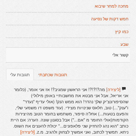
מחכה למחר שיבוא
חמש דקות של נסיעה
כמו קיץ
שבע
קשור אלי
תגובות שכתבתי
תגובות עלי
[ליצירה]
מה?!?!?! אני הראשון שמגיב?! אז אני אומר, (כלומר
אני אריאל, אבל אני מבטא את מחשבותיי באופן מילולי)
שהסיפורונצ'יק שלך נהדר! הוא ממש הנק! (אולי עדיף "נעדר"
ו"ענק"...) טוב, חלאס שנינויות מצידי. (עוד משפט דו משמעי שלי,
והפעם בטעות...) אחל'ה סיפור, משתמש בחומר הטוב מהיצירות
הקודמות(אולי החומר מ "אם...") אבל בסגנון שונה. הערה: אם היית
כותב "הוא נהג להחזיק שני פלאפונים..." יכולת להעצים את השוס.
ניחא. תמשיך לכתוב, ואני אמשיך לצחוק ולהגיב. מ.z.
[ליצירה]