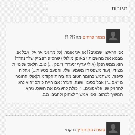
תגובות
מה?!?!?!
ממזר פרחים
אני הראשון שמגיב?! אז אני אומר, (כלומר אני אריאל, אבל אני
מבטא את מחשבותיי באופן מילולי) שהסיפורונצ'יק שלך נהדר!
הוא ממש הנק! (אולי עדיף "נעדר" ו"ענק"...) טוב, חלאס שנינויות
מצידי. (עוד משפט דו משמעי שלי, והפעם בטעות...) אחל'ה
סיפור, משתמש בחומר הטוב מהיצירות הקודמות(אולי החומר
מ "אם...") אבל בסגנון שונה. הערה: אם היית כותב "הוא נהג
להחזיק שני פלאפונים..." יכולת להעצים את השוס. ניחא.
תמשיך לכתוב, ואני אמשיך לצחוק ולהגיב. מ.z.
צחקתי
סוערה בת חורין