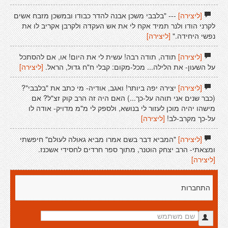
[ליצירה]
--- "בלבבי משכן אבנה להדר כבודו ובמשכן מזבח אשים
לקרני הודו ולנר תמיד אקח לי את אש העקדה ולקרבן אקריב לו את
נפשי היחידה."
[ליצירה]
[ליצירה]
תודה, תודה רבה! עשית לי את היום! או, אם להסתכל
על השעון- את הלילה... מכל-מקום: קבלי ח"ח גדול, הראל.
[ליצירה]
[ליצירה]
יצירה יפה ביותר! ואגב, אודיה- מי כתב את "בלבבי"?
(כבר שנים אני תוהה על-כך...) האם היה זה הרב קוק זצ"ל? אם
מישהו יהיה מוכן לעזור לי בנושא, ולספק לי מ"מ מדויק- אודה לו
על-כך מקרב-לב!
[ליצירה]
[ליצירה]
"המביא דבר בשם אמרו מביא גאולה לעולם" חיפשתי
ומצאתי- הרב יצחק הוטנר, מתוך ספר חרדים לחסידי אשכנז.
[ליצירה]
התחברות