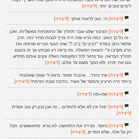
לימים טובים יותר.
[ליצירה]
[ליצירה]
הי, טוב לראות אותך.
[ליצירה]
[ליצירה]
הציבור שלנו עובר תהליך של התפכחות מאשליות. ואכן
- זה כל כך כואב. כמה נורא שזה היה צריך לגבות מחיר כזה. הרב
מלמד כתב במדור "רביבים" ב"ב-7" שזה הגוף הבריא שדוחה את
הרע מקרבו ע"י הוצאת המוגלה. וזה נראה רע מבחוץ אך זה בעצם
תהליך הבראה. עוד נחזור לכל המקומות האלה ונקים אותם מחדש.
וגם את ימית. ולא נעקר משם עד עולם.
[ליצירה]
[ליצירה]
שיר נהדר... אהבתי מאוד. נראה לי שמה שאהבתי
ביותר היה הרעיון והמסר של השיר. כתיבה טובה וזורמת!
[ליצירה]
[ליצירה]
שה=מה
[ליצירה]
[ליצירה]
יפה! אין לא אלא להחלים... זה אכן נכון רק טוב אפרת
[ליצירה]
[ליצירה]
נחמד. מכירה את התחושה. לא נורא. מתאוששים. חבל
רק על אלה, שלא חוזרים.
[ליצירה]