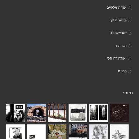
אוריה אלקיים
yifat write
ישראלה דגן
דברת נ
'אודה לה חסוי
רמי ס
חזותי