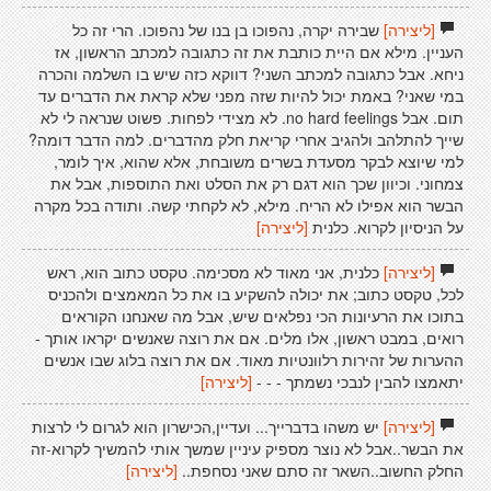
[ליצירה]
שבירה יקרה, נהפוכו בן בנו של נהפוכו. הרי זה כל
העניין. מילא אם היית כותבת את זה כתגובה למכתב הראשון, אז
ניחא. אבל כתגובה למכתב השני? דווקא כזה שיש בו השלמה והכרה
במי שאני? באמת יכול להיות שזה מפני שלא קראת את הדברים עד
תום. אבל no hard feelings. לא מצידי לפחות. פשוט שנראה לי לא
שייך להתלהב ולהגיב אחרי קריאת חלק מהדברים. למה הדבר דומה?
למי שיוצא לבקר מסעדת בשרים משובחת, אלא שהוא, איך לומר,
צמחוני. וכיוון שכך הוא דגם רק את הסלט ואת התוספות, אבל את
הבשר הוא אפילו לא הריח. מילא, לא לקחתי קשה. ותודה בכל מקרה
על הניסיון לקרוא. כלנית
[ליצירה]
[ליצירה]
כלנית, אני מאוד לא מסכימה. טקסט כתוב הוא, ראש
לכל, טקסט כתוב; את יכולה להשקיע בו את כל המאמצים ולהכניס
בתוכו את הרעיונות הכי נפלאים שיש, אבל מה שאנחנו הקוראים
רואים, במבט ראשון, אלו מלים. אם את רוצה שאנשים יקראו אותך -
ההערות של זהירות רלוונטיות מאוד. אם את רוצה בלוג שבו אנשים
יתאמצו להבין לנבכי נשמתך - - -
[ליצירה]
[ליצירה]
יש משהו בדברייך... ועדיין,הכישרון הוא לגרום לי לרצות
את הבשר..אבל לא נוצר מספיק עיניין שמשך אותי להמשיך לקרוא-זה
החלק החשוב..השאר זה סתם שאני נסחפת..
[ליצירה]