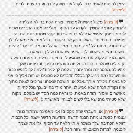
הזמן לביטוח לאומי בכדי לקבל עוד מענק לידה ועוד קצבת ילדים...
[ליצירה]
[ליצירה]
פיצול אישיות?מפחיד. צורת הכתיבה לא הצליחה
להחזיק אותי להמשיך ולקרוא עד הסוף.. אולי זה מסוג הדברים שכיף
לכתוב ביומן האישי אבל לא בטוח שבתור קטע שמתפרסם הם יהיו
פופולריים במיוחד...ואולי זו רק אני הקטנה.. בכל אופן אני מאחלת לך
שתיסתכלי פחות על "מה מצפים ממך" או על מה את "צריכה" להיות
ופשוט תהיי מה שטוב לך...איפה שהאמת ש-ל-ך נמצאת..
גאוה.מרידה.לקבל את מה שמגיע לך בחיים..-מילות המפתח האלה
הן מילים שתלויות בדבר..תלויות באנשים סביבך ובציפיות שלך
מהעולם,מהסביבה ומה' יתברך.. למה לך למרוד?למה לך לחפש כבוד
או הערכה?מה מגיע לך בכלל?הדברים לא מכונים ישירות אליך כי אני
לא באמת מכירה אותך..אבל אני חושבת שאנחנו צריכים לצאת מתוך
איזו נקודת הנחה שלא מגיע לנו יותר מידי בחיים..כך נוכל להיות
מאושרים ואסירי תודה באמת. כי נראה כמה חסד יש בעולם. מקוה
שלא סטיתי מהנושא בלי לשים לב..היי מאושרת :).
[ליצירה]
[ליצירה]
אני חשבתי שזה מקסים! אני מאמינה שמתוך כנות
עצמית כזאת צומחת הבנה חדשה ומודעות חדשה-ישנה. כל הכבוד.
דווקא הכתיבה שלך משכה אותי הלאה עד הסוף. גלי את עצמך
לעצמך, למרות הכאב, זה שווה הכל.
[ליצירה]