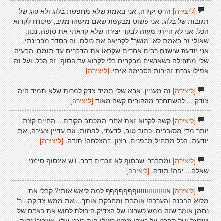
[ליצירה]
הדס יקירה, אני באמת שלא מחפשת בלוג ולא סוג של
תגובות של בלוג. אני פשוט מבקשת שאם מישהו מגיב, שיטרח לקרוא
הכל. אני לא הייתי מעזה לבקר יצירה שלא קראתי את סופה. נכון,
שאולי זה באמת לא "מושך" לקריאה את כולם. זה בסדר מבחינתי.
אני יודעת שישנם רבים אחרים שקראו את הדברים עד תומם. הבעיה
שלי מתחילה כשאנשים מבקרים בלי לקרוא עד הסוף. זה הכל. ועל זה
אפילו גברת זהירות הסכימה איתי.
[ליצירה]
[ליצירה]
זה מעניין. אבא שלי תמיד צדק למרות שלא תמיד היה
צודק ... להשתחרר מההורים קשה מאוד
[ליצירה]
[ליצירה]
קשה לקרוא זאת אחרי המכתב הקודם... החיים קצת
יותר מדי מסובכים. כתוב טוב, לדעתי, לפחות. את עדיין צעירה, את
יודעת. הכל מתחיל מבפנים. רצון. בהצלחה! תודה.
[ליצירה]
[ליצירה]
ומתברר, שבסוף לא זוכרים דבר. ויש אינסוף סימני
שאלה... יפה! תודה.
[ליצירה]
[ליצירה]
אוווווווווווווווףףףףףףף למה ליאש אותי? קבלי את
מלוא ההבנה והערכה! אוהבת ומחבקת אותך....את ממש צדיקה.. ר'
נחמן אומר שזה ממש כשרונו של הצדיק.היכולת לחוש את כאבם של
ישראל ושל הפרט על בשרו ממש,כאילו היה כאבו שלו. אשריך! נקוה