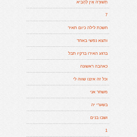
תְשׁוּרָה אֵין לְהָבִיא
7
חשכת לילה כיום תאיר
ותצא נפשי באחד
ברגע האירו ברקיו תבל
כאהבה ראשונה
וכל זה איננו שווה לי
משחר אני
בשערי יה
ושבו בנים
1