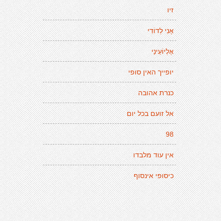
זיו
אָנִי לְדוֹדִי
אֶלְיוֹעֵינַי
יופייך האין סופי
כנרת אהובה
אל זועם בכל יום
98
אין עוד מלבדו
כיסופי אינסוף