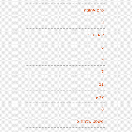
כרם אהובה
8
להביט בך
6
9
7
11
עָמֹק
8
משפט שלמה 2