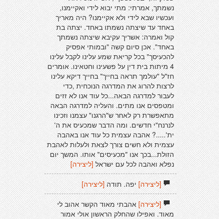
נשמתך, אמרתי: מתי יבוא לידי ואקיימנו,
ועכשיו שבא לידי ולא אקיימנו? היה מאריך
באחד עד שיצתה נשמתו באחד. יצתה בת
קול ואמרה: אשריך עקיבא שיצתה נשמתך
באחד". אכן סיום קשה "ובמותי אפסיק
להכעיסך" בכל קריאת שמע עלינו לקבל עלינו
4 מיתות בית דין על פשעינו וחטאינו. אומרים
חז"ל "עולמך תראה בחייך" בחייך דיקא עלינו
לרצות להרוג את המדרגה הנוכחית ,כדי
לעבור למדרגה הבאה...כל עוד אנו לא זזים
ומטפסים אנו מתים. והעליה למדרגה הבאה
מתאפשרת רק לאחר ש"הרגנו" עצמנו וזכינו
לנרנח"י חדשים. ומה הדבר שמכעיס את ה'
ית'.....? אהבה עצמית כל עוד אנו באהבה
עצמית ולא חשים צורך לצאת ולעלות לאהבת
הזולת...בכך אנו "מכעיסים" אותו. המשך יום
נפלא ואהבה לכל עם ישראל
[ליצירה]
[ליצירה]
יפה. תודה
[ליצירה]
[ליצירה]
אהבתי מאוד הקשר אהוב לי
מאוד. ואפילו שהחלק הראשון אולי אמור