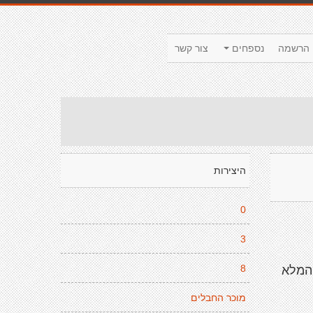
הרשמה
נספחים
צור קשר
היצירות
0
3
8
 המלא
מוכר החבלים