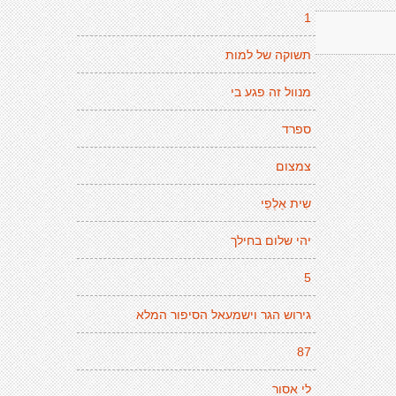
1
תשוקה של למות
מנוול זה פגע בי
ספרד
צמצום
שִית אַלְפֵי
יהי שלום בחילך
5
גירוש הגר וישמעאל הסיפור המלא
87
לי אסור