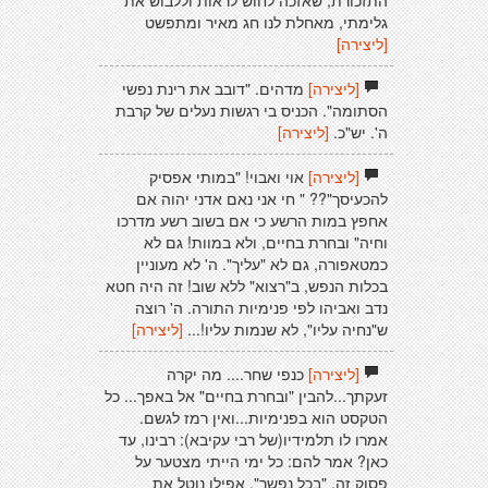
התזכורת, שאזכה לחוש לראות וללבוש את
גלימתי, מאחלת לנו חג מאיר ומתפשט
[ליצירה]
[ליצירה]
מדהים. "דובב את רינת נפשי
הסתומה". הכניס בי רגשות נעלים של קרבת
ה'. יש"כ.
[ליצירה]
[ליצירה]
אוי ואבוי! "במותי אפסיק
להכעיסך"?? " חי אני נאם אדני יהוה אם
אחפץ במות הרשע כי אם בשוב רשע מדרכו
וחיה" ובחרת בחיים, ולא במוות! גם לא
כמטאפורה, גם לא "עליך". ה' לא מעוניין
בכלות הנפש, ב"רצוא" ללא שוב! זה היה חטא
נדב ואביהו לפי פנימיות התורה. ה' רוצה
ש"נחיה עליו", לא שנמות עליו!...
[ליצירה]
[ליצירה]
כנפי שחר.... מה יקרה
זעקתך...להבין "ובחרת בחיים" אל באפך... כל
הטקסט הוא בפנימיות...ואין רמז לגשם.
אמרו לו תלמידיו(של רבי עקיבא): רבינו, עד
כאן? אמר להם: כל ימי הייתי מצטער על
פסוק זה, "בכל נפשך", אפילו נוטל את