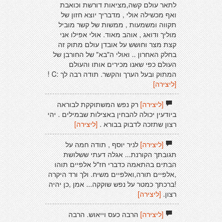
לתאר עולם קשה,מציאות דורשת וכואבת
ואף מכשילה אולי , מדבריך יוצא חזון של
תקווה ומשמעות , ממשות של קשר מוביל
מוליך ודואג , אוהב מאוד. אולי אפילו אני
קצת מצר וחושש על אובדן עולם מתוק זה
בחלק האחרון .. ואולי ה"בא" של החורבן של
העולם כפי שאנו מכירים אותו והעולם
המתוק ובעל הערך והקשר. תודה רבה לך :C !
[ליצירה]
[ליצירה]
רק נפש המשתוקקת לבוראה
ביודעין יכולה להבחין באצילות שבמילים . יהי
רצון שתזכה לדבוק בבורא .
[ליצירה]
[ליצירה]
לניר יוסף , תודה חמה על
תגובתך הקורנת... אגלה דעתי ששלושת
הבתים בהתאמה כדברי חז"ל אלפיים תוהו
,אלפיים תורה,ואלפיים משיח. ולך ורד היקרה
!ברכתך כמטר על נפש שוקקה... אמן ,כן יהיה
רצון.
[ליצירה]
[ליצירה]
הרבה כעס וייאוש. הרבה