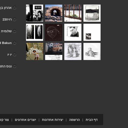
אהרון בן 
רוית23
שלומית .
d Bakun
יו יו
ונוס הת
|
|
|
|
דף הבית
הרשמה
יצירות אחרונות
יוצרים אחרונים
צור קש