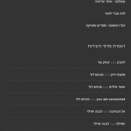
שאלנה - אתר טריוויה
לוח עברי לועזי
רגל ראשונה- ספרים ומוזיקה
דוגמית מדפי היצירות
>>>
לחבק
יצחק גור
>>>
פוקוס ירוק
מנחם דוד
>>>
אוצר מילים
מנחם דוד
>>>
you are connected
מנחם דוד
>>>
על הכתיבה
לבנה אדלר
>>>
תפילה
לבנה אדלר