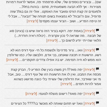
שם)... ובציורים נוספים שלי, שלא פרסמתי פה, אפשר לראות דמויות
מצוירות - אך ללא הבעה משמעותית, סתם - בוהות בחלל...
ולפעמים זה קצת הורס ומאבד את האפקט.. אולי זה גם בגלל שזה
פרופיל, וגם ה"גבות" לא נמצאות בשום תנוחה של "הבעה"... אבל לי
זה טיפה הפריע... ושוב - הציור עצמו מקסים!
[ליצירה]
[ליצירה]
באמת יפה. דוקא בציור הזה נראה שיש בו (בעיט) סוג
של תבונה . מה שנראה לי נכון עקרונית . (יכולת ראיה חודרת...)
הלואי שהייתי יודע לרשום כך...
[ליצירה]
[ליצירה]
וואו... ציור מדהים! ולנשמת כל חי- עוף דורס הוא לא
רשע. הרשעות זו תכונה שאנחנו, בני אדם, הלבשנו עליו. כמו שדולפין
הוא ממש לא חיה תמימה. יש בה אפילו צדדים תוקפניים....
[ליצירה]
[ליצירה]
יפה מאד!!! רק משהו בעין שלו הפריע לי, הברק קצת
מכסה את המבט, ואין לו את הרשעות הזו של עוף דורס.... טוב, אבל
מי אני שאדבר, את הדולפין שלי עשיתי בלי כוונה מרושע כשהוא
אמור להיות תמים...
[ליצירה]
[ליצירה]
יפה מאוד! רישום מוצלח לטעמי.
[ליצירה]
[ליצירה]
וואו! יש תחום שאתה לא מוכשר בו???? כל הציורים