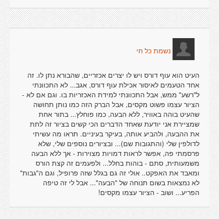
נשמת כל חי
העיט הוא עוף דורס ויש לו יצרים אכזריים, שהבורא נתן לו. זה
אחד הטעמים לאיסור אכילת עוף דורס, אגב... לא התכוונתי
ל"רשע" ממש, אבל התכוונתי למידת האכזריות בו. וגם אם לא -
הציור עצמו פשוט מקסים, אבל הברק הזה כמו נותן תחושה
שהעיט בוהה באוויר, ללא הבעה, כמו פוחלץ... בתור אחת
שמציירת אני יודעת שאחד הדברים הכי קשים בציור זה לתת
את ההבעה, ולהביע אותה, בעיקר בעיניים. תראו מה עשיתי
לדולפין שלי (והתגובות שם)... ובציורים נוספים שלי, שלא
פרסמתי פה, אפשר לראות דמויות מצוירות - אך ללא הבעה
משמעותית, סתם - בוהות בחלל... ולפעמים זה קצת הורס
ומאבד את האפקט.. אולי זה גם בגלל שזה פרופיל, וגם ה"גבות"
לא נמצאות בשום תנוחה של "הבעה"... אבל לי זה טיפה
הפריע... ושוב - הציור עצמו מקסים!