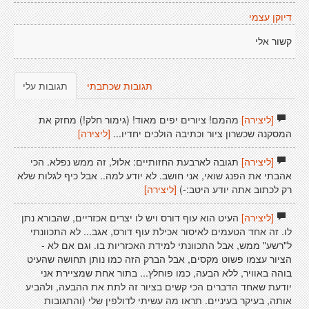
דיוקן עצמי
קשור אלי
תגובות שכתבתי
תגובות עלי
[ליצירה]
מהמם! ציורים יפים מאוד! (גימור חלק!) מחזק את
המסקנה שכשרון ציור וכתיבה הולכים יחדיו...
[ליצירה]
[ליצירה]
תגובה לארבעת החזותיים: אלול, זה ממש נפלא. הכי
אהבתי את הפנג שואי, אני חושב. לא יודע למה.. אבל כיף לגלות שלא
רק לכתוב אתה יודע היטב:-)
[ליצירה]
[ליצירה]
העיט הוא עוף דורס ויש לו יצרים אכזריים, שהבורא נתן
לו. זה אחד הטעמים לאיסור אכילת עוף דורס, אגב... לא התכוונתי
ל"רשע" ממש, אבל התכוונתי למידת האכזריות בו. וגם אם לא -
הציור עצמו פשוט מקסים, אבל הברק הזה כמו נותן תחושה שהעיט
בוהה באוויר, ללא הבעה, כמו פוחלץ... בתור אחת שמציירת אני
יודעת שאחד הדברים הכי קשים בציור זה לתת את ההבעה, ולהביע
אותה, בעיקר בעיניים. תראו מה עשיתי לדולפין שלי (והתגובות