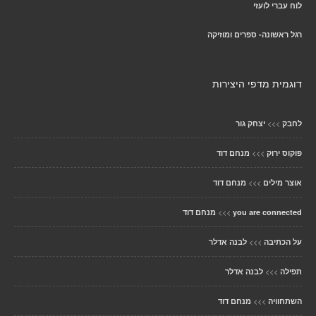
לוח עברי לועזי
רגל ראשונה- ספרים ומוזיקה
דוגמית מדפי היצירות
>>>
לחבק
יצחק גור
>>>
פוקוס ירוק
מנחם דוד
>>>
אוצר מילים
מנחם דוד
>>>
you are connected
מנחם דוד
>>>
על הכתיבה
לבנה אדלר
>>>
תפילה
לבנה אדלר
>>>
השתחוויה
מנחם דוד