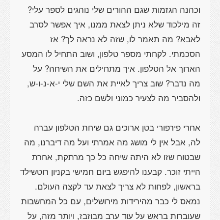
וכהנה הגזמות שגם ההורים שלי נוהגים לספר עלי?
זה מילכוד שלא ניתן לצאת ממנו, איך אפשר לסרב
לאבא? מה תאמר לו, שזה לא נראה לך? אז
הסכמתי. לקחתי מספר טלפון, ושוב התחיל לו המסע
הארוך אל הטלפון. איך מתחילים את השיחה? על
מה נדבר? שוב צריך לאיית את השם שלי י-א-נ-ו-ש,
אחרי פירפורי בטן ארוכים גם שיחת הטלפון עברה
לה, אבל אין לי מושג מה אמרתי ועל מה דיברנו, מה
שבטוח שזו לא היתה שיחה כל כך מרתקת, אחרת
הייתי זוכר. קבענו להיפגש ביום חמישי בקניון רוטשילד
בראשון, לפחות לא צריך לצאת עד לקצה העולם.
נמאס לי כבר מהירידות מירושלים, עם כל המחשבות
שעוברות בראש על עוד ערב מבוזבז, ויותר מזה, על