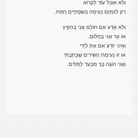
וְלֹא אוּכַל עוֹד לִקְרוֹא
רַק לְזַמְזֵם נְעִימָה בִּשְׂפָתַיִּים רָפוֹת.
וְלֹא אֵדַע אִם חוֹלֵם אֲנִי בְּהַקִּיץ
אוֹ עֵר אֲני בַּחֲלוֹם.
וְאֵיִני יוֹדֵעַ אִם אַתְּ לְיָדִי
אוֹ זוֹ נְעִימַת הַשִּׁירִים שֶׁכָּתַבְתִּי
וַאֲנִי הוֹגֶה בַּךְ מִבְּעַד לַמִּלִּים.