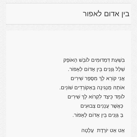
בין אדום לאפור
בִּשְׁעַת דִּמְדוּמִים לוֹבֵשׁ הָאוֹפֶק
שְׁלָל גְּוָנִים בֵּין אָדוֹם לְאָפוֹר.
אֲנִי קוֹרֵא לָךְ מִסֶּפֶר שִׁירִים
אוֹתָהּ מַנְגִינָה בְּאַקוֹרְדִים שׁוֹנִים.
לוֹמֵד כֵּיצַד לִקְרוֹא לָךְ שִׁירִים
כַּאֲשֶׁר עֲנָנִים צְבוּעִים
בְּ גְּוָנִים בֵּין אָדוֹם לְאָפוֹר.
אַט אַט יוֹרֶדֶת
עֲלָטָה