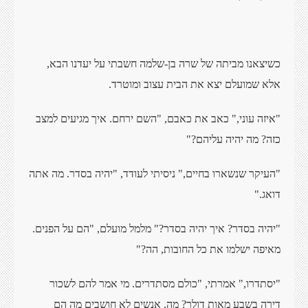
כשיצאנו מביתה של שרה בן-שלמה חשבתי על יעדנו הבא,
אלא שמועלם יצא את הבית עצוב ומוטרד.
"איזה עוני," כאב את כאבם, "השם ירחם. איך מגיעים למצב
כזה? מה יהיה עליהם?"
"העיקר שנשארו בחיים," ניסיתי לעודד, "יהיה בסדר. מה אתה
דואג."
"יהיה בסדר? איך יהיה בסדר?" מלמל מועלם, "הם על הפנים.
מאיפה ישלמו את כל החובות, הה?"
"יסתדרו," אמרתי, "כולם מסתדרים. מי אמר להם לשכור
דירה בשבע מאות דולר? מה, אנשים לא חושבים מה הם