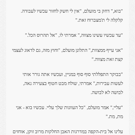
"בוא," דחק בי מועלם, "אין לי חשק לחזור עכשיו לעבודה.
קלקלה לי ת'מצברוח זאת."
"עד עכשיו עשינו מצווה," אמרתי לו, "אל תהרוס הכל."
"אני עייף ממצוות," התלונן מועלם, "וחוץ מזה, גם לדאוג לעצמי
קצת זאת מצווה."
"בבוקר התפללתי סוף סוף במניין, ועכשיו אתה גורר אותי
לעשות עבירות," אמרתי, שולח מבט חטוף בצעירה נאה,
לבושה לא לבושה.
"עליי," אמר מועלם, "כל העוונות שלך עליי. עכשיו בוא - אני
מת, מת."
עלינו אל בית-הקפה במדרגות האבן החלקות מרוב זוקן, אוחזים