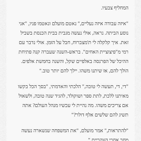
המחליף צבעיו.
"איזה עבודה איזה נעליים," נאטם מועלם ונאטמו פניו, "אני
נוסע הביתה. נראה, אולי נעשה מגבית בבית הכנסת בשביל
זאת. איך קלקלה לי ת'מצברוח, חבל על הזמן. אולי נדבר עם
רמי מ"פיצוציית האחים". בראש-השנה שעברה קנה פתיחת
ההיכל של הפרנסה באלפיים שקל, והשנה בחמשת אלפים.
הולך להם, אז שיתנו משהו. יילך להם יותר טוב."
"די, די, תעשה לי טובה," הלכתי והאדמתי, "בסך הכל בקשו
מאיתנו ללכת, לתת ספר ושוקולד, להגיד שנה טובה, ולשאול
אם צריכים משהו. מה נהיית לי עכשיו מנהל העולם? אתה
תשיג להם שלשים אלף דולר?"
"להתראות," אמר מועלם, "את המשפחה שנשארה נעשה
מחר אחרי הצהריים."