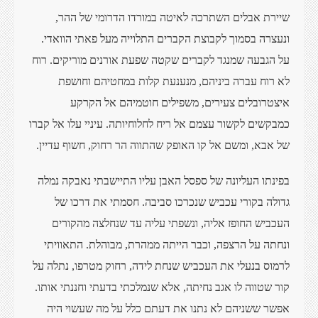
שיירת אבלים השתרכה לאיטה במורדו הדרומי של ההר,
ונעצרה בסמוך לקבוצת הקברים התלוייה מעל פאתי הוואדי.
על הגבעה שמנגד לקברים שקטה שפעת אורנים מוריקים. רוח
לא רוח עברה ביניהם, מנענעת קלות במחטיהם וחושפת
איצטרובלים צעירים, משפילים חוטמיהם אל הקרקע
כמבקשים לקשור עצמם אל ריח לחלוחיותה. עיניי עלו אל קברו
של אבא, ומשם אל קו האופק שהתווה הר רחוק, חשוף עדיין.
בפינתו העליונה של ספסל האבן עליו התיישבתי נאבקה נמלה
גדולה בקורי עכביש שנכרכו סביבה. חסמתי את דרכו של
העכביש החופז אליה, ונשפתי עליה עד שנחלצה מהקורים
ונחתה על הרצפה, וכבר הייתה ממהרת, מבוהלת. התאוויתי
לרמוס בנעלי את העכביש שנחת לידה, רחוק מטרפו, נתלה על
קור שטווה לו אגב נחיתה, אלא שנמלכתי בדעתי וחננתי אותו.
אפשר ששניהם לא נתנו את דעתם כלל על מה שעשוי היה