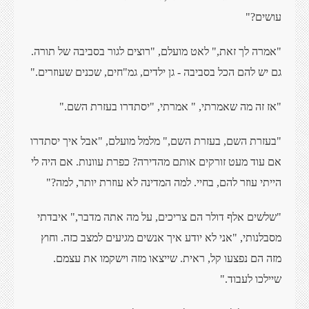
עושים?"
"אמרה לך זאת," לאט מועלם, "רוצים לגור בסביבה של תורה.
גם יש להם הכל בסביבה - גן ילדים, גמ"חים, שכנים שעוזרים."
"אז זה מה שאמרתי, " אמרתי, "יסתדרו בעזרת השם."
"בעזרת השם, בעזרת השם," מלמל מועלם, "אבל איך יסתדרו
אם עוד מעט זורקים אותם מהדירה? כפרת עוונות. אם היה לי
הייתי עוזר להם, בחיי. למה המדינה לא עוזרת יותר, למה?"
"שלשים אלף דולר הם צריכים, על מה אתה מדבר," איבדתי
מסבלנותי, "אני לא יודע איך אנשים מגיעים למצב כזה. וחוץ
מזה הם נפצעו קל, ראית. שייצאו מזה וישקמו את עצמם.
שיילכו לעבוד."