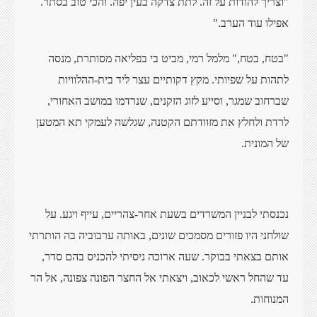
"וצריך להודות על זה. לתת צדקה בעין יפה. והכי טוב בסתר.
אפילו עוד הערב."
"בטח, בטח," מלמל רמי, מביט בי בפליאה מסותרת, מנסה
לתהות על שפיותי. מקץ דקותיים עצר ליד בית-ההלוויות
שברחוב שמגר, וסייע לזוג הזקנים, שנרדמו במושב האחורי,
לרדת ולחלץ את מזוודתם הקטנה, שגלשה לעמקי תא המטען
של המונית.
נכנסתי לבניין המשרדים בשעת אחר-צהריים, עייף ויגע. על
שולחני היו פזורים מסמכים שונים, באותה ערבוביה בה הותרתי
אותם בצאתי בבוקר. שעה ארוכה ניסיתי להכניס בהם סדר,
עד שהחל ראשי לכאוב, ויצאתי אל החצר הפונה צפונה, אל הר
המנוחות.