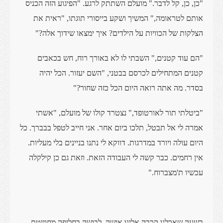
"כן, כן, קל לדבר." מועלם השתתק לרגע. "הפיגוע הזה הכניס
אותם לטראומה," המשיך ושקע בייסורי תוגתו, "ראית את
הצלקות של הכוויות על הילדים? איך ימצאו שידוך אלה?"
"הם עוד קטנים," השבתי לו לא באורך רוח, חש בכאבים
קטנים המתחילים לכרסם בבטני, "השם יעזור. הכל יהיה
בסדר. מה אתה רואה היום הכל כזה שחור?"
"ביטלתי תור לאורטופד," נצטרד קולו של מועלם, "אשתי
אמרה לי אל תבטל, תלכו ביום אחר. אני חייב לטפל בבברך. כל
היום עולה ויורד במדרגות. דווקא לי נתנו בניינים בלי מעליות.
אין רחמים. כבר קשה לי העבודה הזאת. וזאת גם כן קילקלה
עכשיו ת'מצברוח."
בשעה שאכלנו קרבה אלינו אישה, לבושה בחליפה מחוייטת,