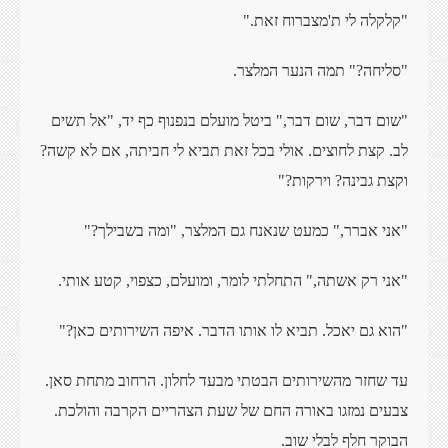
"קלקלה לי ת'מצברוח זאת."
"סליחה?" תמה הנער המלצר.
"שום דבר, שום דבר," ביטל מועלם בנפנוף כף יד, "אל תשים
לב. קצת לחוצים. אולי בכל זאת תביא לי חביתה, אם לא קשה?
וקצת גבינה? וירקות?"
"אני אברר," כמעט שנאנח גם המלצר, "ומה בשבילך?"
"אני רק אשתה," התחלתי לומר, ומועלם, כצפוי, קטע אותי.
"הוא גם יאכל. תביא לו אותו הדבר. איפה השירותים כאן?"
עד שחזר מהשירותים הבטתי מבעד לחלון. הרחוב מתחת סאן.
צבעים נמזגו באורה החם של שעת הצהריים הקרבה והולכת.
הבוקר חלף לבלי שוב.