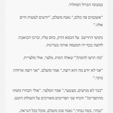
במעקה הברזל המחליד.
"אשכנזים פה כולם," נאנח מועלם, "יודעים לעשות חיים
אלה."
בקושי התיישב
על הכסא הדק, כחס עליו, וברכו הכואבת
לחוצה בכף ידו המעסה אותה בעדינות.
"מה תרצו להזמין?" שאלה דמות. מלצר, אולי מלצרית.
"אני לא יודע מה הוא רוצה," אמר מועלם, "אני רוצה ארוחת
בוקר."
"כבר לא מגישים, מצטער," אמר המלצר, "אולי תבחרו משהו
מהתפריט?" והניח שני תפריטים מאורכים על השולחן הקטן.
"נבחר, בטח נבחר," נאנח שוב מועלם, סובל ככל הנראה,