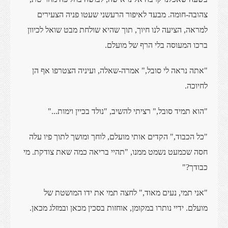
צהובה-חומה. מבעד לאיפור הרעשני שעטו פניה הצעירים
למראה, הציעה לנו חיוך, תוך שהיא שולחת מבט שואל לכיוון
ברכו המעוסה בלי הרף של מועלם.
"אתה נראה לי סובל," אמרה-שאלה, ועיניה הצטרפו אף הן
לחיוכה.
"הוא תמיד סובל," רציתי להשיב, "נולד בכיין וימות..."
"כל הכבוד," הקדים אותי מועלם, לוחך ומושך לתוך פיו עלה
חסה שכמעט נשמט ממנו, "תהיי בריאה כמה שאת צודקת. מי
כבודך?"
"אני תמי, נעים מאוד," לחצה תמי את ידו המושטת של
מועלם. ידיי נותרו במקומן, אוחזות בסכין מכאן ובמזלג מכאן.