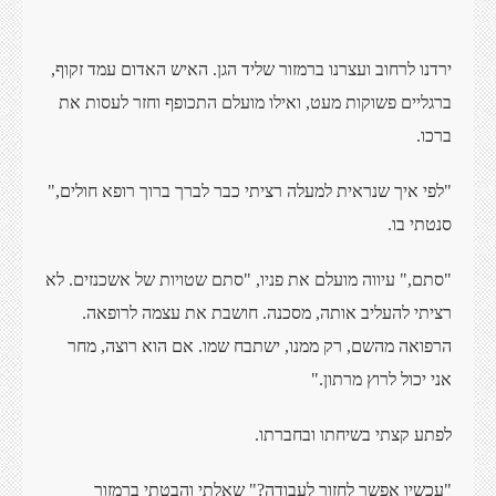
ירדנו לרחוב ועצרנו ברמזור שליד הגן. האיש האדום עמד זקוף,
ברגליים פשוקות מעט, ואילו מועלם התכופף וחזר לעסות את
ברכו.
"לפי איך שנראית למעלה רציתי כבר לברך ברוך רופא חולים,"
סנטתי בו.
"סתם," עיווה מועלם את פניו, "סתם שטויות של אשכנזים. לא
רציתי להעליב אותה, מסכנה. חושבת את עצמה לרופאה.
הרפואה מהשם, רק ממנו, ישתבח שמו. אם הוא רוצה, מחר
אני יכול לרוץ מרתון."
לפתע קצתי בשיחתו ובחברתו.
"עכשיו אפשר לחזור לעבודה?" שאלתי והבטתי ברמזור