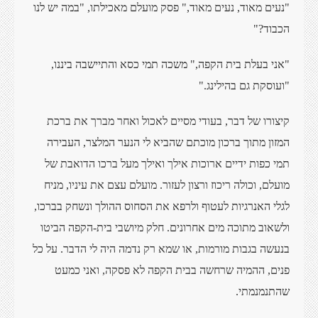
"נעים מאוד, נעים מאוד," פסק מועלם מאכילתו, "במה יש לנו
הכבוד?"
"אני בעלת בית הקפה," משכה תמי כסא והתיישבה ביננו,
"ועוסקת גם בהילינג."
קיצורו של דבר, בעודי מסיים לאכול ואחר מברך את ברכת
המזון מתוך ברכון מוכתם שהביא לי הנער המלצר, העבירה
תמי כפות ידיים ארוכות אילך ואילך מעל ברכו הדואבת של
מועלם, וכולה ריכוז ורצון לעזור. מועלם עצם את עיניו, מניח
לגלי האנרגיות לעטוף ולרפא את הסחוס ההולך ונשחק בברכו,
ולשאוב מתוכה מים אחרונים. חלק מיושבי בית-הקפה הביטו
בנעשה בגבות מורמות, או שמא רק נדמה היה לי הדבר. על כל
פנים, ההמיה שרחשה בבית הקפה לא פסקה, ואני כמעט
שהתנמנמתי.