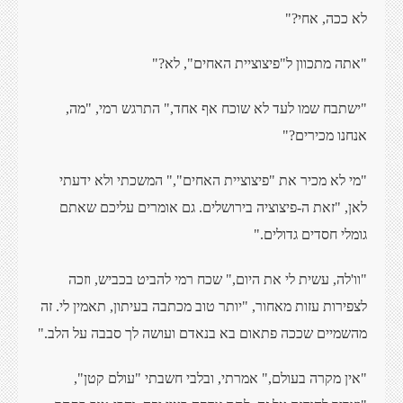
לא ככה, אחי?"
"אתה מתכוון ל"פיצוציית האחים", לא?"
"ישתבח שמו לעד לא שוכח אף אחד," התרגש רמי, "מה,
אנחנו מכירים?"
"מי לא מכיר את "פיצוציית האחים"," המשכתי ולא ידעתי
לאן, "זאת ה-פיצוציה בירושלים. גם אומרים עליכם שאתם
גומלי חסדים גדולים."
"וו'לה, עשית לי את היום," שכח רמי להביט בכביש, וזכה
לצפירות עזות מאחור, "יותר טוב מכתבה בעיתון, תאמין לי. זה
מהשמיים שככה פתאום בא בנאדם ועושה לך סבבה על הלב."
"אין מקרה בעולם," אמרתי, ובלבי חשבתי "עולם קטן",