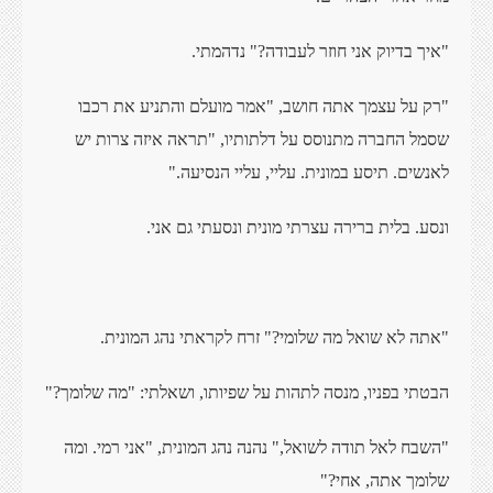
"איך בדיוק אני חוזר לעבודה?" נדהמתי.
"רק על עצמך אתה חושב, "אמר מועלם והתניע את רכבו
שסמל החברה מתנוסס על דלתותיו, "תראה איזה צרות יש
לאנשים. תיסע במונית. עליי, עליי הנסיעה."
ונסע. בלית ברירה עצרתי מונית ונסעתי גם אני.
"אתה לא שואל מה שלומי?" זרח לקראתי נהג המונית.
הבטתי בפניו, מנסה לתהות על שפיותו, ושאלתי: "מה שלומך?"
"השבח לאל תודה לשואל," נהנה נהג המונית, "אני רמי. ומה
שלומך אתה, אחי?"