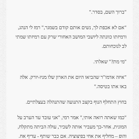
"ברוך השם, בסדר."
"אם לא אכפת לך, נשים אותם קודם בשמגר," רמז לי הנהג,
ורמיזתו כוונתה ליושבי המושב האחורי שרק עם רמיזתו שמתי
לב לנוכחותם.
"מי מת?" שאלתי.
"איזה אדמו"ר שהביאו היום את הארון שלו מניו-יורק. אלה
באו אתו בטיסה."
בחוץ התחלף הנוף בקצב התנועה שהתנהלה בעצלתיים.
"כמו שאתה רואה אותי," אמר רמי, "אני עובד עד הערב על
המונית, אחר-כך מעביר אותה לשכיר, עולה הביתה מתקלח,
והופ – מחליף את אחי בפיצוציה. אם כבר שותף - עדיף אח.