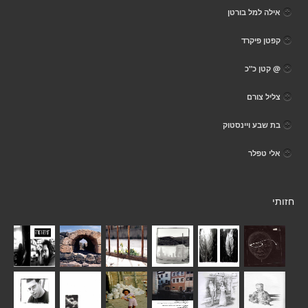
אילה למל בורטן
קפטן פיקרד
@ קטן כ"כ
צליל צורם
בת שבע ויינסטוק
אלי טפלר
חזותי