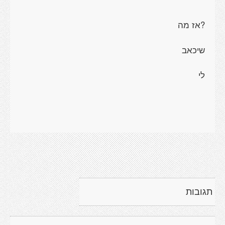
?אז מה
שיכאב
לי
תגובות