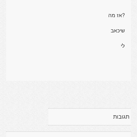
?אז מה
שיכאב
לי
תגובות