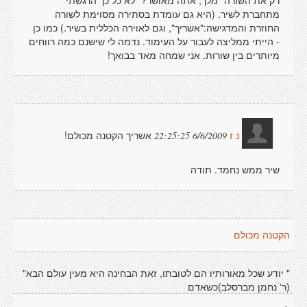
רק את השורה "מלך, אתה מאושר?" לא כל כך הרגשתי
מתחברת לשיר. (היא גם עומדת בסתירה מסוימת לשורה
החוזרת והמדגישה:"אשריך", וגם לאוירה הכללית בשיר.) כמו כן
- הייתי ממליצה לעבור על העימוד. נדמה לי שישנם כמה רווחים
מיותרים בין שורות. אני שמחה מאד בבואך!
אשריך הקטנה מכולם!
6/6/2009 22:25:25
נ ז
שיר ממש נחמד. תודה
הקטנה מכולם
" יודע שכל מאורותיו הם לטובתו, זאת הבחינה היא מעין עולם הבא"
(ר' נחמן מברסלב)כשאדם