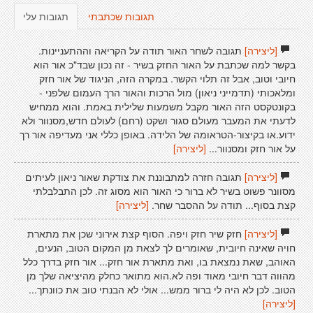
תגובות שכתבתי
תגובות עלי
[ליצירה]
תגובה לשחר האור תודה על הקריאה וההתעניינות.
בקשר למה שכתבת על האור החזק בשיר - זה נכון שבד"כ אור הוא
חיובי וטוב, אבל זה תלוי הקשר. במקרה הזה, הניגוד של אור חזק
ומלאכותי (תדמייני ניאון) מול הרכות והאור הרך העמום שלפני -
בקונטקסט הזה האור מקבל משמעות שלילית באמת. והוא ממחיש
לדעתי את המעבר מעולם סגור ושקט (רחם) לעולם חדש,מסנוור ולא
ידוע.או בקיצור-הטראומה של הלידה. באופן כללי אני מעדיפה אור רך
על אור חזק ומסנוור...
[ליצירה]
[ליצירה]
תגובה חזרה למתבוננת את צודקת שאור ניאון לעיתים
מסוונר פשוט בשיר לא ברור כי האור הוא מסוג זה. לכן התבלבלתי
קצת בסוף... תודה על ההסבר שחר.
[ליצירה]
[ליצירה]
חזק שיר חזק ויפה. הסוף קצת אירוני שכן את מתארת
חויה שאינה חיובית, שאומרים לך לצאת מן המקום הטוב, הנעים,
האוהב, שאת נמצאת בו, ואת מתארת אור חזק... אור חזק בדרך כלל
מהווה דבר חיובי מאוד ופה לא.הוא מתואר כחלק מהיציאה שלך מן
הטוב. לכן לא היה לי ברור ממש... אולי לא הבנתי טוב את כוונתך...
[ליצירה]