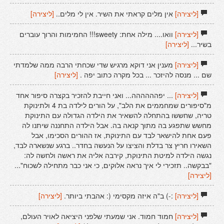
[ליצירה]
אין מלים קראתי את השיר. אין לי מלים..
[ליצירה]
[ליצירה]
וואו.... מילה אחת: sweety!!! החמימות והרוך עוברים
בשיר...
[ליצירה]
[ליצירה]
מענין אני דוקא מרגיש שדי שכחתי הרבה ממה שלמדתי
שם ... מנסה להיזכר ... בכל מקרה כתוב יפה .
[ליצירה]
[ליצירה]
... יפהההההה... ואני חייבת להזכיר בקצרה סיפור אחד
מ"סיפורים שמחממים את הלב", על הורים לילדה בת 4 ולתינוקת
טריה, שחששו בהתחלה להשאיר את הילדה הגדולה עם התינוקת
מחשש שתפגע בה מתוך קנאה בה. אבל הילדה התחננה שיתנו לה
פעם אחת להישאר לבד עם התינוקת, אז ההורים הסכימו, אבל
השאירו חריץ צר בדלת והציצו על הנעשה בחדר.. ברגע שנשארה לבד,
נגשה הילדה למיטת התינוקת, קירבה אליה את ראשה ולחשה לה:
"בבקשה.. תזכירי לי איך נראה אלוקים, כי אני כבר מתחילה לשכוח"...
[ליצירה]
[ליצירה]
:-) ב"ה איזה מקסימי (: אהבתי ביותר.
[ליצירה]
[ליצירה]
חמוד חמוד. אני שמעתי שלפני היציאה לאויר העולם,