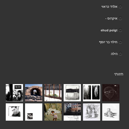
אלדד כראזי
איקרוס -
ehud polgt
חילזי בר יוסף
הילה
חזותי