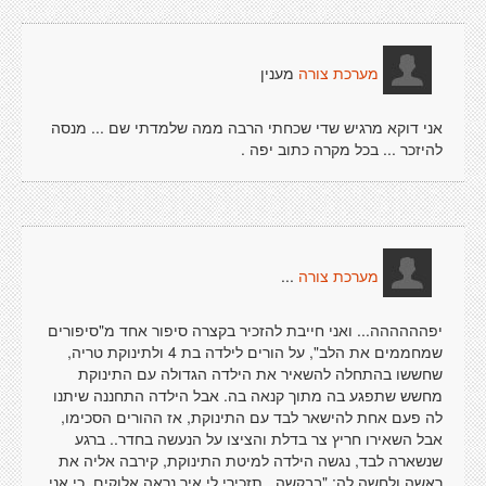
מענין
מערכת צורה
אני דוקא מרגיש שדי שכחתי הרבה ממה שלמדתי שם ... מנסה
להיזכר ... בכל מקרה כתוב יפה .
...
מערכת צורה
יפהההההה... ואני חייבת להזכיר בקצרה סיפור אחד מ"סיפורים
שמחממים את הלב", על הורים לילדה בת 4 ולתינוקת טריה,
שחששו בהתחלה להשאיר את הילדה הגדולה עם התינוקת
מחשש שתפגע בה מתוך קנאה בה. אבל הילדה התחננה שיתנו
לה פעם אחת להישאר לבד עם התינוקת, אז ההורים הסכימו,
אבל השאירו חריץ צר בדלת והציצו על הנעשה בחדר.. ברגע
שנשארה לבד, נגשה הילדה למיטת התינוקת, קירבה אליה את
ראשה ולחשה לה: "בבקשה.. תזכירי לי איך נראה אלוקים, כי אני