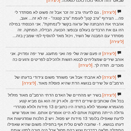
שבאס' הזה ולוואי נזכה כולנו לגאולה.
[ליצירה]
[ליצירה]
. גם לדעתי גרב זה זכר אבל זה פשוט לא מסתדר לי
פה... הצירוף "גרב קטן" לעומת "גרב קטנה" - זה לא זה... אגב,
אהבתי את ההבחנה של ערוגה בקשר ל"נמתקת". אני הכנסתי במילה
הזו גם את הרבדים בעולם ובנפש: הכנעה, הבדלה, המתקה. זה
מסתדר עם המבנה של השיר, ויכול מאד להוסיף למי שמבין בזה...
[ליצירה]
[ליצירה]
זו פעם שניה שלי פה ואני מתענג. שיר יפה ומדויק. אני
אוהב שירים שמצליחים לבטא רגשות ולהכילם לפריטים ורגעים כה
מוכרים. תודה לך.
[ליצירה]
[ליצירה]
לא אהבתי אבל אני משוחד משום צידודי בדעתו של
הרמב"ם על שירים בנושא הדת שהיא פוסלת מאוד.
[ליצירה]
[ליצירה]
בשיר יש מהחיים של האדם הדתי הרמב"ם מאוד מזלזל
בכל אלו שכותבים שירים דתיים. ולא רק זה הוא גם מביא קטע
מהגמרא שאומר לולא בתורה היו כתובים 13 מידות ולולא סנהדרי
גדולה הייתה מתקנת אותם לא היינו אומרים אותם. ואז אומר שיש
לדעת שאפילו בלומר 13 מידות יש פסול. ויש 2 הלכות שמדגישות את
דעתו בנושא. 1- שחובה לשים טלית אף בתפילה משום שהיא שאפילו
התפילה מלאה בדברים שיש בהם פסול אבל היה חובה לתקן אותם