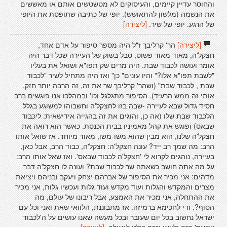
והחוסר עדיין קיימים, והעיסוקים לא מטשטשים אותם או מאששים
את הנשמה (מלשון להתאושש). יופי של כתיבה שתופסת את היופי
של הרגע. יופי של שיר.
[ליצירה]
[ליצירה]
הר' קרליבך ז"ל היה מספר סיפור על אדם אחד,
חצקל'ה, מאוד מאוד פשוט, סבל בשוק של העיירה שכל דבר היה
אומר ועושה לכבוד שבת. היה מרים שק תפו"א ושואל את בעליו
"לשבת תפו"א אלו?" והיו עונים" כן" ואז היה מתחיל לשיר "לכבוד
שבת , לכבוד שבת" (ושהר' קרליבך שר את זה, זה הרבה יותר חזק,
אותי זה ממש הרעיד). הסיפור מתגלגל וכו' ובמהלכו אנו פוגשים ברב
חסיד גדול שבא לעיירה -שבה בזו לחצקל'ה וחשבוהו למשוגע בגלל
הלכבוד שבת שלו (אה כן, והוגים את זה בהגייה אידישאית: ליכבוד
שבאס) ופוגש את קהל מאמיניו בבית הכנסת. כאשר הוא רואה את
חצקל'ה שלנו, הוא מבין שהוא משו-משו, מאוד מיוחד. אז שואל אותו
הרב: מה שמך רב ייד? עונה חצקל'ה: חצקל'ה, כבוד הרב, אבל כאן,
בעיירה, נוהגים לקרוא לי 'חצקל'ה לכבוד שבאס'. ואז שאל אותו הרב:
על מה אתה חושב כשאתה שר לכבוד שבת? ועונה לו חצקל'ה דבר
מדהים: אני מכיר את הסיפור של אברהם יצחק ויעקב ובניהם ויציאת
מצרים והמקדש והגלות ועוד מקדש ועוד גלות ועכשיו גלות, אני מכיר
את ההתחלה, אני מכיר את האמצע, אבל ריבונו של עולם, מה
הסוף?. ודי לחכימא ברמיזה. אז מתבוננת, הלוואי שאת ואני וכל עם
ישראל נחשוב בכל יום שעובר ובכל מעשה שאנו עושים על ה'לכבוד