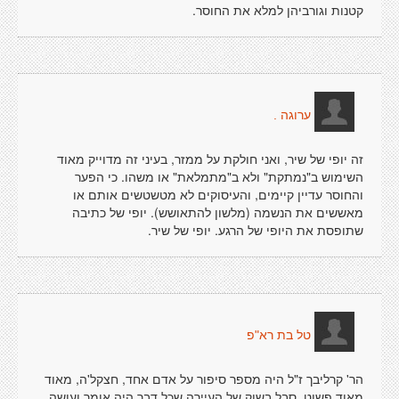
קטנות וגורביהן למלא את החוסר.
ערוגה .
זה יופי של שיר, ואני חולקת על ממזר, בעיני זה מדוייק מאוד
השימוש ב"נמתקת" ולא ב"מתמלאת" או משהו. כי הפער
והחוסר עדיין קיימים, והעיסוקים לא מטשטשים אותם או
מאששים את הנשמה (מלשון להתאושש). יופי של כתיבה
שתופסת את היופי של הרגע. יופי של שיר.
טל בת רא"פ
הר' קרליבך ז"ל היה מספר סיפור על אדם אחד, חצקל'ה, מאוד
מאוד פשוט, סבל בשוק של העיירה שכל דבר היה אומר ועושה