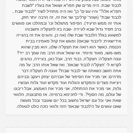
לכבוד שבת. היה מרים שק תפו"א ושואל את בעליו "לשבת
תפו"א אלו?" והיו עונים" כן" ואז היה מתחיל לשיר "לכבוד שבת ,
לכבוד שבת" (ושהר' קרליבך שר את זה, זה הרבה יותר חזק,
אותי זה ממש הרעיד). הסיפור מתגלגל וכו' ובמהלכו אנו פוגשים
ברב חסיד גדול שבא לעיירה -שבה בזו לחצקל'ה וחשבוהו
למשוגע בגלל הלכבוד שבת שלו (אה כן, והוגים את זה בהגייה
אידישאית: ליכבוד שבאס) ופוגש את קהל מאמיניו בבית
הכנסת. כאשר הוא רואה את חצקל'ה שלנו, הוא מבין שהוא
משו-משו, מאוד מיוחד. אז שואל אותו הרב: מה שמך רב ייד?
עונה חצקל'ה: חצקל'ה, כבוד הרב, אבל כאן, בעיירה, נוהגים
לקרוא לי 'חצקל'ה לכבוד שבאס'. ואז שאל אותו הרב: על מה
אתה חושב כשאתה שר לכבוד שבת? ועונה לו חצקל'ה דבר
מדהים: אני מכיר את הסיפור של אברהם יצחק ויעקב ובניהם
ויציאת מצרים והמקדש והגלות ועוד מקדש ועוד גלות ועכשיו
גלות, אני מכיר את ההתחלה, אני מכיר את האמצע, אבל ריבונו
של עולם, מה הסוף?. ודי לחכימא ברמיזה. אז מתבוננת, הלוואי
שאת ואני וכל עם ישראל נחשוב בכל יום שעובר ובכל מעשה
שאנו עושים על ה'לכבוד שבאס' הזה ולוואי נזכה כולנו לגאולה.