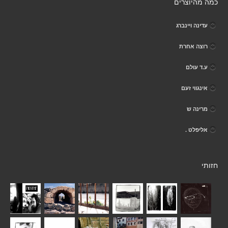
כמה מהיוצרים
עדינה ויינברג
רוצה אחרת
ע.ד עולם
אינגווי זעם
מרינה ש
אליפלט .
חזותי