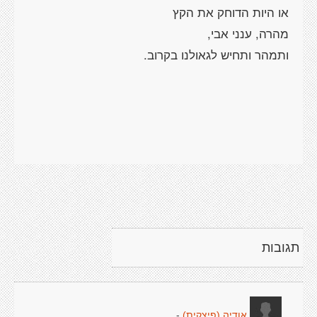
תגובות
-
אודיה (פיצקית)