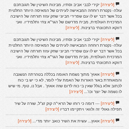
[ליצירה]
יקירי לבבי אביב וסתיו, מבינות השיטין של תגובתכם
עולה- נקטרת רוחחה המבאישה לעיתים של המאיסה היותר החלטית
בכל אשר דבר יש לו עם שפרירי חביוני שחק עזוז תורתה של הישיבה
המרכזית העולמית, מבית מדרשם של הגר"א צחי ותלמידיו. ואני
דווקא התכוונתי ברצינות.
[ליצירה]
[ליצירה]
יקירי לבבי אביב וסתיו, מבינות השיטין של תגובתכם
עולה- נקטרת רוחחה המבאישה לעיתים של המאיסה היותר החלטית
בכל אשר דבר יש לו עם שפרירי חביוני שחק עזוז תורתה של הישיבה
המרכזית העולמית, מבית מדרשם של הגר"א צחי ותלמידיו. ואני
דווקא התכוונתי ברצינות.
[ליצירה]
[ליצירה]
אאוץ' מתוך נשמת האומה בכללה בטהרתה הנשגבה
והמאוחדת באור האורות של האמת עליי לומר, לא כי יש בי כוח
לכתוב אלא בגלל שאין בי כוח לדום שזה אאוץ' . אבל נו, טוף, מי שיש
לו נשמה של יוצר וכו'...
[ליצירה]
[ליצירה]
--- דומה כי רוחו של הראי"ה קוק זצ"ל, שורה על שיר
תפילה גאולי זה ולוואי ויתקיימו דבריו
[ליצירה]
[ליצירה]
אאוץ... עשית את השיר כואב יותר מדי...
[ליצירה]