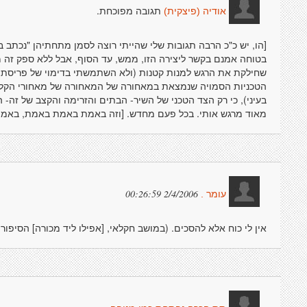
תגובה מפוכחת.
אודיה (פיצקית)
בטוחה אמנם בקשר ליצירה הזו, ממש, עד הסוף, אבל ללא ספק זה מש
שחילקת את הרגש למנות קטנות (ולא השתמשתי בדימוי של פריסת לח
הטכניות הסמויה שנמצאת במאחורה של המאחורה של מאחורי הקלע
בעיני), כי רק הצד הטכני של השיר- הבתים והזרימה והקצב של זה- 
מאוד מרגש אותי. בכל פעם מחדש. [וזה באמת באמת באמת, באמת ב
2/4/2006 00:26:59
עומר .
אין לי כוח אלא להסכים. (במושב חקלאי, [אפילו ליד מכורה] הסיפור 