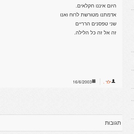
ילד .
16/6/2003
תגובות