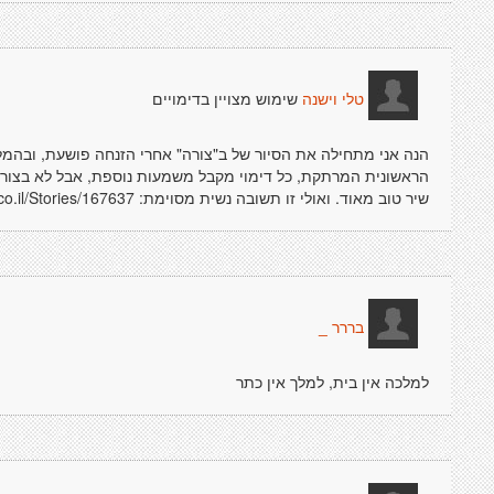
שימוש מצויין בדימויים
טלי וישנה
הנה אני מתחילה את הסיור של ב"צורה" אחרי הזנחה פושעת, ובהמל
הראשונית המרתקת, כל דימוי מקבל משמעות נוספת, אבל לא בצורה 
שיר טוב מאוד. ואולי זו תשובה נשית מסוימת: http://stage.co.il/Stories/167637 אם כי אני מעדיפה את השיר שלך. שלך, טלי
בררר _
למלכה אין בית, למלך אין כתר