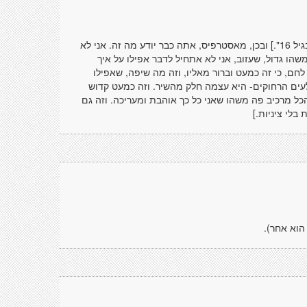
[הו, יש כ"כ הרבה תגובות שלי שהייתי רוצה לסמן מתחתיהן "נכתב בגיל 16".] ובכן, מאסטרפיס, אתה כבר יודע מה זה. אני לא
הו גדול, שעזוב, אני לא אתחיל לדבר אפילו על איך
ם, כי זה כמעט וברור מאליו, וזה מה שיפה, שאפילו
ים הרחוקים- היא עצמה חלק מהשיר. וזה כמעט קדוש
הכל מרכיב פה משהו שאני כל כך אוהבת ומעריכה. וזה גם
לי ציניות.]
הוא אחר).