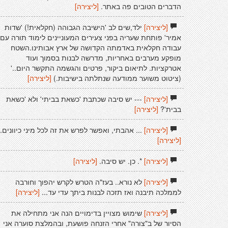
הדברים הטובים פה באתר.
[ליצירה]
[ליצירה]
ילד,שים לב 'הישיבה הגבוהה (חקלאית!) 'שדות
אמיר' פותחת שעריה בפני צעירים המעוניינים לימוד תורה עם
עבודה חקלאית באדמתה הקדושה של ארץ אבותינו.השטח
מופקע מערבים באחריות, מדרשה לבנות בסמוך ועוד
אטרקציות. לתיאום ביקור, פרטים והגשמה התקשר היום..'
(ציטוט משוער ממודעה שנתלתה בישיבות.)
[ליצירה]
[ליצירה]
--- יש סיבה שכתבת 'כשאת בביתי' ולא 'כשאת
בבית'?
[ליצירה]
[ליצירה]
... אהבתי, ואפשר לפרש את זה לכל מיני כיוונים.
[ליצירה]
[ליצירה]
*. כן. יש סיבה.
[ליצירה]
[ליצירה]
לא נורא.. בעז"ה הטרש לקרש יהפוך וחורבה
לממלכה תיבנה ואז תזכה לבנות ביתך עדי עד...
[ליצירה]
[ליצירה]
שימוש מצויין בדימויים הנה אני מתחילה את
הסיור של ב"צורה" אחרי הזנחה פושעת, ובהמלצת סוערה אני