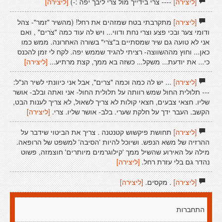
[ליצירה]
---- צרי בידייך מול צרי ליבך יפה :-)
[ליצירה]
[ליצירה]
מתקרבתי בטח שמזהים את רחל! (מהשיר "זמר"- צהל
ודומי צער ובכי פצע וצרי נחת ודווי... ויש לה עוד כמה "צׁרים" , ואם
אני לא טועה גם שיר שמסתיים ב"צׁרי" בשורה האחרונה. ממש כמו
כאן... וחוץ מההשווצה- רציתי להגיד שממש יפה. לקח לי זמן להכנס
כי... את יודעת... משקל... כשזה בא ממך, קצת מרתיע...
[ליצירה]
[ליצירה]
... יש לה כמה וכמה "צרים", אבל אני כיוונתי לשיר הנ"ל:
--- תלולית החול שמש רוותה על תלולית החול- אני ואתה ובלב- אושר
שליו. חצאי צבעים, חצאי קולות לא צריך לשאול, לא צריך לענות הבט,
הקשב. העבר ידך על חלקת שערי. בלב- אושר שליו. צרי.
[ליצירה]
[ליצירה]
תחושת פיקשוש קטנטנה . צריך את הביטוי שידבר על
ההרזיה של משא הנפש. ושיוכל להיות 'הסיבה' למשפט של הרופאה.
מילה על האירוע שהשיל ממך 'קילוגרמים מיותרים' חוצמזה, פשוט
נהדר גם בלי עזרת רחל.
[ליצירה]
[ליצירה]
. מקסים.
[ליצירה]
התחברות