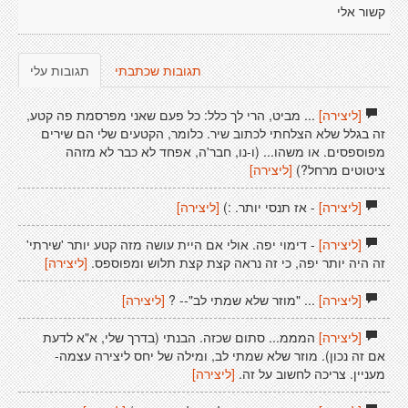
קשור אלי
תגובות שכתבתי
תגובות עלי
[ליצירה]
... מביט, הרי לך כלל: כל פעם שאני מפרסמת פה קטע,
זה בגלל שלא הצלחתי לכתוב שיר. כלומר, הקטעים שלי הם שירים
מפוספסים. או משהו... (ו-נו, חבר'ה, אפחד לא כבר לא מזהה
ציטוטים מרחל?)
[ליצירה]
[ליצירה]
- אז תנסי יותר. :)
[ליצירה]
[ליצירה]
- דימוי יפה. אולי אם היית עושה מזה קטע יותר 'שירתי'
זה היה יותר יפה, כי זה נראה קצת קצת תלוש ומפוספס.
[ליצירה]
[ליצירה]
... "מוזר שלא שמתי לב"-- ?
[ליצירה]
[ליצירה]
המממ... סתום שכזה. הבנתי (בדרך שלי, א"א לדעת
אם זה נכון). מוזר שלא שמתי לב, ומילה של יחס ליצירה עצמה-
מעניין. צריכה לחשוב על זה.
[ליצירה]