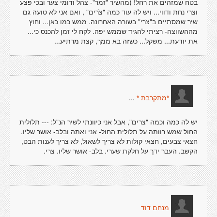
בטח שמזהים את רחל! (מהשיר "זמר"- צהל ודומי צער ובכי פצע
וצרי נחת ודווי... ויש לה עוד כמה "צׁרים" , ואם אני לא טועה גם
שיר שמסתיים ב"צׁרי" בשורה האחרונה. ממש כמו כאן... וחוץ
מההשווצה- רציתי להגיד שממש יפה. לקח לי זמן להכנס כי...
את יודעת... משקל... כשזה בא ממך, קצת מרתיע...
...
*מתקרבת *
יש לה כמה וכמה "צרים", אבל אני כיוונתי לשיר הנ"ל: --- תלולית
החול שמש רוותה על תלולית החול- אני ואתה ובלב- אושר שליו.
חצאי צבעים, חצאי קולות לא צריך לשאול, לא צריך לענות הבט,
הקשב. העבר ידך על חלקת שערי. בלב- אושר שליו. צרי.
מנחם דוד