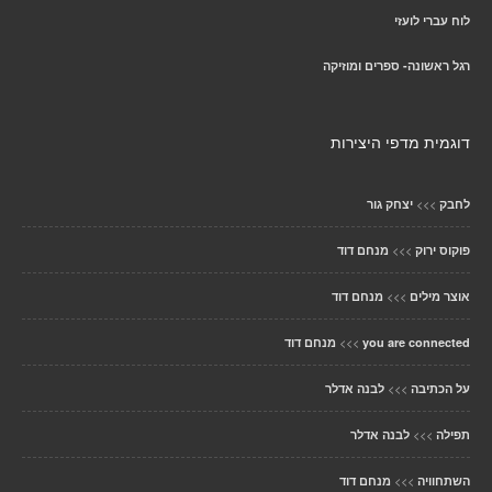
לוח עברי לועזי
רגל ראשונה- ספרים ומוזיקה
דוגמית מדפי היצירות
>>>
לחבק
יצחק גור
>>>
פוקוס ירוק
מנחם דוד
>>>
אוצר מילים
מנחם דוד
>>>
you are connected
מנחם דוד
>>>
על הכתיבה
לבנה אדלר
>>>
תפילה
לבנה אדלר
>>>
השתחוויה
מנחם דוד