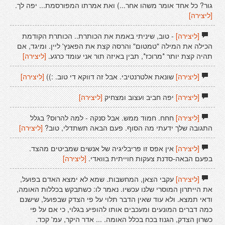
גור? כל אחד אומר משהו אחר...) ואת אמרתו המפורסמת... יפה לך.
[ליצירה]
[ליצירה]
- טוב, שיניתי באמת את הכותרת.. הכותרת הקודמת
הכילה את המילה "טמטום" והרסה קצת את הפאנץ' ליין. ומיגד, אם
תהיה קצת יותר *מרוכז*, תבין באיזה תור אני עומד כרגע.
[ליצירה]
[ליצירה]
שונאת אלטרנטיבי. אבל זה דווקא די טוב. :))
[ליצירה]
[ליצירה]
יפה חביב ועצוב ומצחיק
[ליצירה]
[ליצירה]
חחח. חמוד ממש. אבל סנקה - למה להרוס? בגלל
התגובה שלך ידעתי מה הסוף. פעם הבאה תשתדלי, טוב?
[ליצירה]
[ליצירה]
אין אפס זו פריבליגיה של אנשים שמביטים מהצד.
בפעם הבאה-סדנת צעקות חוייתית בוואדי.
[ליצירה]
[ליצירה]
עקבי הצאן, המחשבות. שמא לא ימצא האדם בפועל,
את הייתרון המוסרי שלנו עכשיו. נאמר לו: כשתבקש בכללות האומה,
ודאי תמצא. ולא עוד שאין הדבר תלוי על פי הצדק שבפועל, שישנם
כמה דברים המונעים ומעכבים אותו להופיע בגלוי, כי אם על פי
כשרון הצדק, הגנוז בכח בכלל האומה. ... אדר היקר, עמ' קכד.