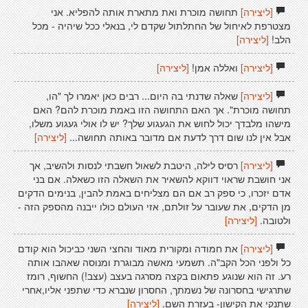
[ליצירה]
תחושה מוכרת ואת מתארת אותה להפליא. אני
מצטרפת לאיחול של החתלתול שקדם לי, בנאלי ככל שיהיה - מכל
הלב!
[ליצירה]
[ליצירה]
ואללה אמן!
[ליצירה]
[ליצירה]
שאלה שדנתי בה היום... רבים כאן יאמרו לך "הו,
תחושה מוכרת". אך האם התחושה הזו באמת מוכרת להם? האם
מישהו מלבדך יכול לחוש את הגעגוע שלך? יש לו אולי געגוע משלו,
אבל אין לנו שום דרך לדעת אם מדובר באותה תחושה...
[ליצירה]
[ליצירה]
רסיס לילה, היטבת לשאול חשבתי לנסות ולהשיב, אך
אני חושבת שראוי דווקא להשאיר את השאלה הזו כשאלה. אם בני
אדם יזכרו, כי ספק רב אם הם מצליחים באמת להבין, בנימים הדקים
מן הדקים, את שעובר על זולתם, אזי העולם כולו ייבנה מהספק הזה -
ולטובה.
[ליצירה]
[ליצירה]
את חמודה ומקורית מאוד והחצי השני כביכול הוא קודם
כל ולפני הכל הקב"ה. תשמעי מאשה מבוגרת ומנוסה שאהבו אותה
רע. זה הוא שנוגע פתאום בקצה מסרגה בעצב (עצב!) החשוף, רומז
שתרגישי בחסרונה של נשמתך, החסרון שנברא כדי שתפני אליו,אחרי
שתנקי את הקישון- בעזרת השם.
[ליצירה]