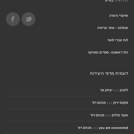
דברו איתי
בפייס
שיעורי גיטרה
שאלנה - אתר טריוויה
לוח עברי לועזי
רגל ראשונה- ספרים ומוזיקה
דוגמית מדפי היצירות
>>>
לחבק
יצחק גור
>>>
פוקוס ירוק
מנחם דוד
>>>
אוצר מילים
מנחם דוד
>>>
you are connected
מנחם דוד