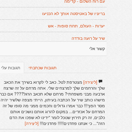
עם רוח השלום - קדימה
בריוניו של באטיסטה אותך לא הכניעו
יערות - העולם, תחת סופות - אש
שיר על רועה בודדה
קשור אלי
תגובות שכתבתי
תגובות עלי
[ליצירה]
מצטרפת לטל. כאב לי לקרוא בשירך את הכאב
שלך והרחמים שלך למרצחים שלי. אתה מרחם על זה שרצח
ארבעה מבני משפחתי? מרחם שלא תכאב הרגל???? אם כבר
מישהו כותב שיר על הכתבה בעיתון, הייתי מצפה שלשיר יהיה
מסר הפוך!!! כבר אמרו גדולים וחכמים ממני מה סופו של זה
המרחם על אכזרים... במקום להרוג אותם נושכים אותם
כלבים, זה רק תירוץ שנוכל לומר "ידינו לא שפכו את הדם
הזה"... כי אנחנו פחדנים!!!!! פחדנים!!!
[ליצירה]