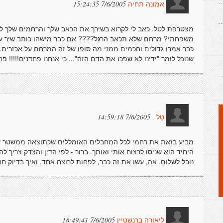
7/6/2005 15:24:35
אמונה תחיה
מצטרפת לטל. כאב לי לקרוא בשירך את הכאב שלך והרחמים שלך ל
משפחתי? מרחם שלא תכאב הרגל???? אם כבר מישהו כותב שיר על ה
כבר אמרו גדולים וחכמים ממני מה סופו של זה המרחם על אכזרים..
שנוכל לומר "ידינו לא שפכו את הדם הזה"... כי אנחנו פחדנים!!!!! פח
7/6/2005 14:59:18
טַל .
מביע בזאת את רחמי לכל המחבלים האומללים שכתוצאה ממשטר ער
היחיד הוא שניסו לרצוח אותי ואותך. ברור - לפי הדין והצדק צריך 
נובל לשלום. אה, עשו את זה כבר, לפחות לרוצח אחד. ואיך בדיוק ח
7/6/2005 18:49:41
ליאורה ברנשטיין