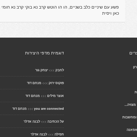
פשע עם שיניים כלב בשניים, הו הו הוטש קרב נא בוקי קרב נא חומי א
כאן ויסית
רים
דוגמית מדפי היצירות
ון
>>>
לחבק
יצחק גור
>>>
פוקוס ירוק
מנחם דוד
ת
>>>
אוצר מילים
מנחם דוד
מצויה...
>>>
you are connected
מנחם דוד
 ומחשבות
>>>
על הכתיבה
לבנה אדלר
אפאנה
>>>
תפילה
לבנה אדלר