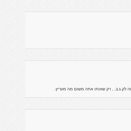
 לק.ג.ב. , רק שאותו אתה משום מה מעריץ.