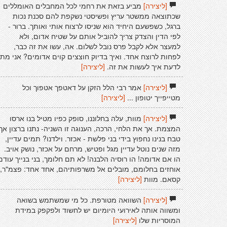
[ליצירה]
מביע בזאת את רחמי לכל המחבלים האומללים
שכתוצאה ממשטר עריץ ופשיסטי נשקפת להם סכנת נכות
ברגל, כשפשעם היחיד הוא שניסו לרצוח אותי ואותך. ברור -
לפי הדין והצדק צריך להוביל אותם על שטיח אדום, ולא
למעצר אלא לקבל פרס נובל לשלום. אה, עשו את זה כבר,
לפחות לרוצח אחד. ואיך בדיוק חוצצים קוים אדומים? אני מת
לדעת איך לעשות את זה.
[ליצירה]
[ליצירה]
אמר רבי הלל הזקן על דאטפך אטפוך וכל
מטייפייך יטופון ...
[ליצירה]
[ליצירה]
מוות, עלה בחלוננו, סופק כפיו מטיל בנו ארסו
המצמת. אך את הלחי, הרכה, הענוגה זו השניה- נתנו ברצון אך
טבח בנינו נחפוץ בידי בני פלשת - אכזר. וילדנו? תמים עדיין,
מזה שנים נוטל עדיין מגל ופטיש, מרחם על אכזר, נושק אויב.
הו אם אדומה! הו רוסיה הלבנה! לא תם חלומך, בני בנייך עודם
אוחזים בחלומם, מובלים אל משרפותיהם, אחד אחד: פצמ"ר,
קסאם. מוות
[ליצירה]
[ליצירה]
השוואה מטורפת. כל מי שמשתמש בשואה
ומשווה אותה לאירועי היומיום יש לחשוד ולפקפק במידת
המוסריות שלו
[ליצירה]