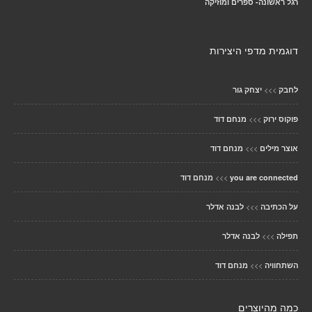
רגל ראשונה- ספרים ומוזיקה
דוגמית מדפי היצירות
>>>
לחבק
יצחק גור
>>>
פוקוס ירוק
מנחם דוד
>>>
אוצר מילים
מנחם דוד
>>>
you are connected
מנחם דוד
>>>
על הכתיבה
לבנה אדלר
>>>
תפילה
לבנה אדלר
>>>
השתחוויה
מנחם דוד
כמה מהיוצרים