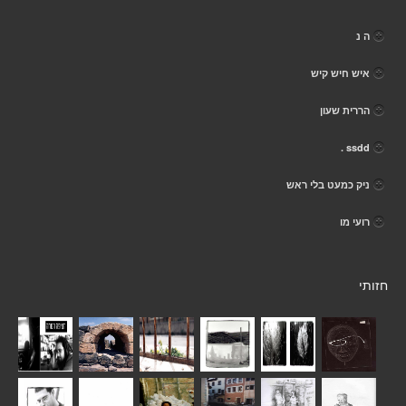
ה נ
איש חיש קיש
הררית שעון
ssdd .
ניק כמעט בלי ראש
רועי מו
חזותי